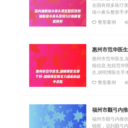
全国有很多医疗
缩小鼻头整形手
整形案例
惠州市范华医生
中求胜
惠州市范华医生,
细信息,包括范华
生,胡明博医生手
整形案例
福州市颧弓内推
格要多少钱呢
福州市颧弓内推价
钱呢，说到颧弓