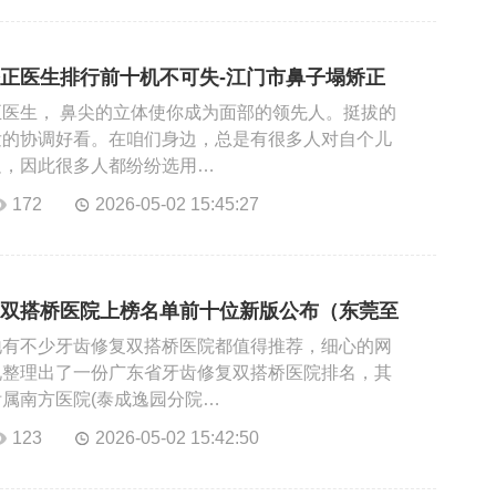
正医生排行前十机不可失-江门市鼻子塌矫正
医生， 鼻尖的立体使你成为面部的领先人。挺拔的
发的协调好看。在咱们身边，总是有很多人对自个儿
足，因此很多人都纷纷选用…
172
2026-05-02 15:45:27
双搭桥医院上榜名单前十位新版公布（东莞至
术优势介绍）
地有不少牙齿修复双搭桥医院都值得推荐，细心的网
况整理出了一份广东省牙齿修复双搭桥医院排名，其
属南方医院(泰成逸园分院…
123
2026-05-02 15:42:50