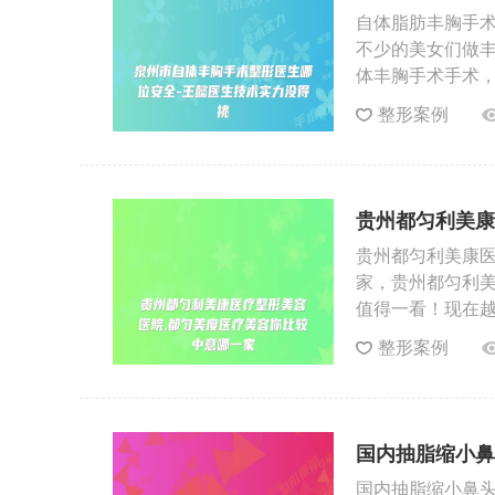
得挑
自体脂肪丰胸手
不少的美女们做
体丰胸手术手术
整形案例
贵州都匀利美康
中意哪一家
贵州都匀利美康医
家，贵州都匀利美
值得一看！现在
整形案例
国内抽脂缩小鼻
做得好
国内抽脂缩小鼻头