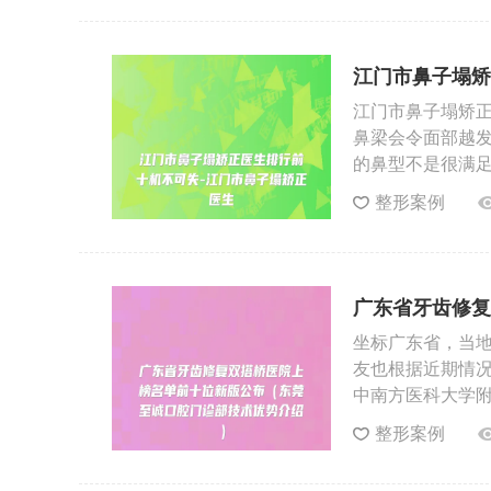
江门市鼻子塌矫
医生
江门市鼻子塌矫正
鼻梁会令面部越
的鼻型不是很满
整形案例
广东省牙齿修复
诚口腔门诊部技
坐标广东省，当
友也根据近期情
中南方医科大学附
整形案例