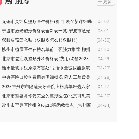
热门推荐
更多
无锡市吴怀庆整形医生价格(价目)表全新详细曝
[05-02]
光
宁波市激光塑形价格表全新表一览-宁波市激光
[05-01]
塑形价格行情
双眼皮该怎么贴（双眼皮怎么贴双眼贴）
[04-30]
柳州市植眉医生在榜名单前十强强力推荐-柳州
[04-30]
市植眉整形医生
北京市去疤液整形外科价格表(费用)均价2025
[04-29]
一览-北京市去疤液具体费用是多少钱
活水量玻尿酸原液有害处吗,活水量玻尿酸原液
[04-29]
术的坏处
中央医院口腔科费用表明细概况-附人工釉质美
[04-28]
牙案例
2025年丹东市隐适美牙医院上榜清单严选六家-
[04-27]
丹东市隐适美牙口腔医院
北京市整容鼻修复安全的整形医院(北京可思美
[04-26]
医疗美容机构技术点评_附价格一览表)
常州市歪鼻医院排名top10强悉数盘点（常州百
[04-24]
年植发医疗美容诊所价格不贵口碑好）