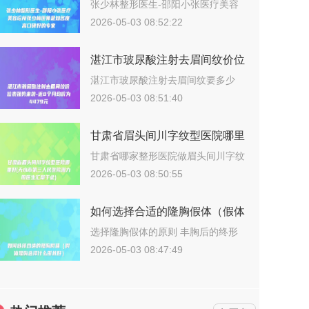
美容诊所张少林医师是知名度高
张少林整形医生-邵阳小张医疗美容
诊所张少…
口碑好的专家
2026-05-03 08:52:22
湛江市玻尿酸注射去眉间纹价位
表强势来袭-近8个月均价为
湛江市玻尿酸注射去眉间纹要多少
钱？202…
4479元
2026-05-03 08:51:40
甘肃省眉头间川字纹型医院哪里
好(天水市第三人民医院潜力股
甘肃省哪家整形医院做眉头间川字纹
更好？说…
医生汇聚于此)
2026-05-03 08:50:55
如何选择合适的隆胸假体（假体
隆胸选择什么形状好）
选择隆胸假体的原则 丰胸后的终形
态取决…
2026-05-03 08:47:49