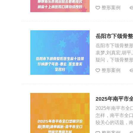
整形案例
岳阳市下颌骨整
实至名归
岳阳市下颌骨整形
袁梦,刘真宏,胡
疑问，下颌骨整
整形案例
2025年南平
牙费用怎样
2025年南平市
怎样，南平市全
较关心的话题，
整形案例