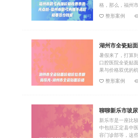
格，那么，福州市
整形案例
湖州市全瓷贴面
暑假来了，打算
口腔医院全瓷贴
果与价格双优的
整形案例
聊聊新乐市玻尿
新乐市是一座比
中包括正定县中医
容门诊部等，这