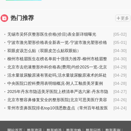
热门推荐
更多
无锡市吴怀庆整形医生价格(价目)表全新详细曝光
[05-02]
宁波市激光塑形价格表全新表一览-宁波市激光塑形价格
[05-01]
行情
双眼皮该怎么贴（双眼皮怎么贴双眼贴）
[04-30]
柳州市植眉医生在榜名单前十强强力推荐-柳州市植眉整
[04-30]
形医生
北京市去疤液整形外科价格表(费用)均价2025一览-北京
[04-29]
市去疤液具体费用是多少钱
活水量玻尿酸原液有害处吗,活水量玻尿酸原液术的坏处
[04-29]
中央医院口腔科费用表明细概况-附人工釉质美牙案例
[04-28]
2025年丹东市隐适美牙医院上榜清单严选六家-丹东市隐
[04-27]
适美牙口腔医院
北京市整容鼻修复安全的整形医院(北京可思美医疗美容
[04-26]
机构技术点评_附价格一览表)
常州市歪鼻医院排名top10强悉数盘点（常州百年植发医
[04-24]
疗美容诊所价格不贵口碑好）
网站首页
|
整形资讯
|
整形精选
|
整形攻略
|
整形问答
|
整形案例
|