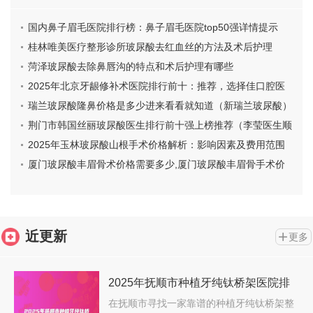
国内鼻子眉毛医院排行榜：鼻子眉毛医院top50强详情提示
桂林唯美医疗整形诊所玻尿酸去红血丝的方法及术后护理
菏泽玻尿酸去除鼻唇沟的特点和术后护理有哪些
2025年北京牙龈修补术医院排行前十：推荐，选择佳口腔医
疗机构
瑞兰玻尿酸隆鼻价格是多少进来看看就知道（新瑞兰玻尿酸）
荆门市韩国丝丽玻尿酸医生排行前十强上榜推荐（李莹医生顺
利入围）
2025年玉林玻尿酸山根手术价格解析：影响因素及费用范围
厦门玻尿酸丰眉骨术价格需要多少,厦门玻尿酸丰眉骨手术价
格是多少效果怎么样
近更新
更多
2025年抚顺市种植牙纯钛桥架医院排
名top10哪家靠谱-抚顺市种植牙纯钛桥
在抚顺市寻找一家靠谱的种植牙纯钛桥架整