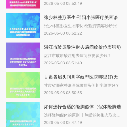
形…
架口腔医院
2026-05-03 08:52:49
张少林整形医生-邵阳小张医疗美容诊
所张少林医师是知名度高口碑好的专家
张少林整形医生-邵阳小张医疗美容诊所张
少…
2026-05-03 08:52:22
湛江市玻尿酸注射去眉间纹价位表强势
来袭-近8个月均价为4479元
湛江市玻尿酸注射去眉间纹要多少钱？
202…
2026-05-03 08:51:40
甘肃省眉头间川字纹型医院哪里好(天
水市第三人民医院潜力股医生汇聚于
甘肃省哪家整形医院做眉头间川字纹更好？
说…
此)
2026-05-03 08:50:55
如何选择合适的隆胸假体（假体隆胸选
择什么形状好）
选择隆胸假体的原则 丰胸后的终形态取决…
2026-05-03 08:47:49