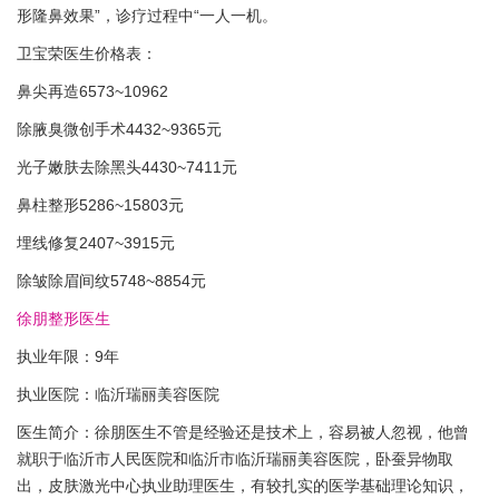
形隆鼻效果”，诊疗过程中“一人一机。
卫宝荣医生价格表：
鼻尖再造6573~10962
除腋臭微创手术4432~9365元
光子嫩肤去除黑头4430~7411元
鼻柱整形5286~15803元
埋线修复2407~3915元
除皱除眉间纹5748~8854元
徐朋整形医生
执业年限：9年
执业医院：临沂瑞丽美容医院
医生简介：徐朋医生不管是经验还是技术上，容易被人忽视，他曾
就职于临沂市人民医院和临沂市临沂瑞丽美容医院，卧蚕异物取
出，皮肤激光中心执业助理医生，有较扎实的医学基础理论知识，