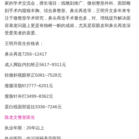
家的学术交流会，擅长项目：线雕刻推广、微创整形外科、面部雕
刻手术内窥镜丰胸、综合鼻整形、鼻尖再造等，王明升文多年来专
注于微整形学术研究，鼻尖再造手术量也多，对、埋线提升解决面
容衰老问题上更是有独树一帜的成就，尤其是双眼皮和鼻尖再造深
受爱美者的喜爱。
王明升医生价格表：
鼻尖再造7256~12417
成人脚趾内扣矫正5617~9311元
轻微斜视眼矫正5081~7528元
瘦腿溶脂针2777~6201元
瘦脸针补打3499~8362元
蛋白线面部提拉3336~7246元
陈龙文整形医生
执业年限：20年以上
执业医院：临沂瑞丽美容医院