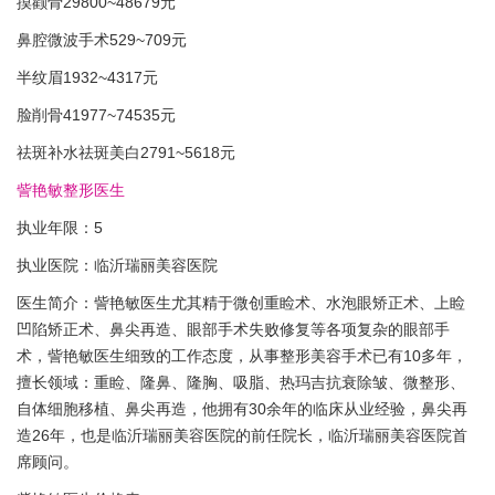
摸颧骨29800~48679元
鼻腔微波手术529~709元
半纹眉1932~4317元
脸削骨41977~74535元
祛斑补水祛斑美白2791~5618元
訾艳敏整形医生
执业年限：5
执业医院：临沂瑞丽美容医院
医生简介：訾艳敏医生尤其精于微创重睑术、水泡眼矫正术、上睑
凹陷矫正术、鼻尖再造、眼部手术失败修复等各项复杂的眼部手
术，訾艳敏医生细致的工作态度，从事整形美容手术已有10多年，
擅长领域：重睑、隆鼻、隆胸、吸脂、热玛吉抗衰除皱、微整形、
自体细胞移植、鼻尖再造，他拥有30余年的临床从业经验，鼻尖再
造26年，也是临沂瑞丽美容医院的前任院长，临沂瑞丽美容医院首
席顾问。