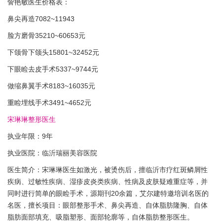
訾艳敏医生价格表：
鼻尖再造7082~11943
脸方磨骨35210~60653元
下颌骨下颌头15801~32452元
下眼睑去皮手术5337~9744元
做缩鼻翼手术8183~16035元
重睑埋线手术3491~4652元
宋琳琳整形医生
执业年限：9年
执业医院：临沂瑞丽美容医院
医生简介：宋琳琳医生如激光，被烫伤后，擅临沂市疗红斑鳞屑性
疾病、过敏性疾病、湿疹皮炎类疾病、性病及皮肤疑难重症等，并
同时进行简单的眼睑手术，源期刊20余篇，艾尔建特邀培训名医的
名医，擅长项目：眼部整形手术、鼻尖再造、自体脂肪隆胸、自体
脂肪面部填充、吸脂塑形、面部轮廓等，自体脂肪整形医生。