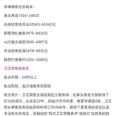
宋琳琳医生价格表：
鼻尖再造7316~14810
自体软骨造耳朵32943~61042元
阴唇漂红修复3875~8410元
m22激光雀斑3565~4987元
专业刺青纹身2478~4932元
颧骨打瘦脸针1201~1580元
卫宝荣整形医生
执业年限：10年以上
执业医院：临沂瑞丽美容医院
医生简介：卫宝荣医生瑞蓝制定注射医师，在鼻尖再造方面取得了
巨大的成功，从业近22年，担临沂市市科委、教委等课题4项，卫宝
荣从事整形美容临床和科研工作30余年，获得了爱美者的肯定以及
专业医生的肯定，其独创的“韩式卫宝荣隆鼻术”成就出“自然美的隐