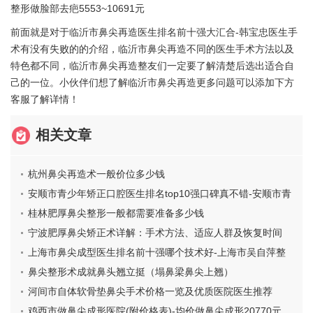
整形做脸部去疤5553~10691元
前面就是对于临沂市鼻尖再造医生排名前十强大汇合-韩宝忠医生手
术有没有失败的的介绍，临沂市鼻尖再造不同的医生手术方法以及
特色都不同，临沂市鼻尖再造整友们一定要了解清楚后选出适合自
己的一位。小伙伴们想了解临沂市鼻尖再造更多问题可以添加下方
客服了解详情！
相关文章
杭州鼻尖再造术一般价位多少钱
安顺市青少年矫正口腔医生排名top10强口碑真不错-安顺市青
少年矫正医生名气大
桂林肥厚鼻尖整形一般都需要准备多少钱
宁波肥厚鼻尖矫正术详解：手术方法、适应人群及恢复时间
上海市鼻尖成型医生排名前十强哪个技术好-上海市吴自萍整
形医生个个实力派_收藏不亏
鼻尖整形术成就鼻头翘立挺（塌鼻梁鼻尖上翘）
河间市自体软骨垫鼻尖手术价格一览及优质医院医生推荐
鸡西市做鼻尖成形医院(附价格表)-均价做鼻尖成形20770元