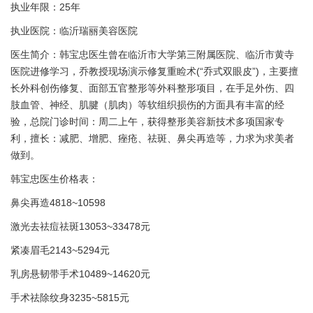
执业年限：25年
执业医院：临沂瑞丽美容医院
医生简介：韩宝忠医生曾在临沂市大学第三附属医院、临沂市黄寺
医院进修学习，乔教授现场演示修复重睑术(“乔式双眼皮”)，主要擅
长外科创伤修复、面部五官整形等外科整形项目，在手足外伤、四
肢血管、神经、肌腱（肌肉）等软组织损伤的方面具有丰富的经
验，总院门诊时间：周二上午，获得整形美容新技术多项国家专
利，擅长：减肥、增肥、痤疮、祛斑、鼻尖再造等，力求为求美者
做到。
韩宝忠医生价格表：
鼻尖再造4818~10598
激光去祛痘祛斑13053~33478元
紧凑眉毛2143~5294元
乳房悬韧带手术10489~14620元
手术祛除纹身3235~5815元