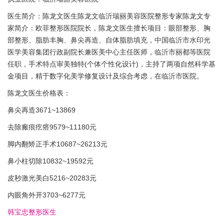
医生简介：陈龙文医生陈龙文临沂瑞丽美容医院整形专家陈龙文专
家简介：欧菲整形医院院长，陈龙文医生擅长项目：眼部整形、胸
部整形、脂肪丰胸、鼻尖再造、自体脂肪填充，中国临沂市水印光
医学美容集团行政副院长兼医美中心主任医师，临沂市丽都等医院
任职，手术特点审美独特(个体个性化设计)，主持了两项自然科学基
金项目，精于数字化美学修复设计及综合考虑，在临沂市医院。
陈龙文医生价格表：
鼻尖再造3671~13869
去除瘢痕疙瘩9579~11180元
脚内翻矫正手术10687~26213元
鼻小柱切除10832~19592元
皮秒激光美白5216~20283元
内眼角外开3703~6277元
韩宝忠整形医生