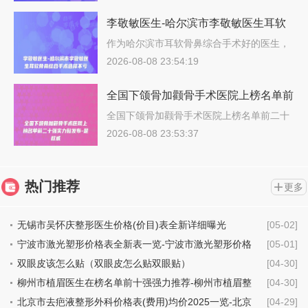
李敬敏医生-哈尔滨市李敬敏医生耳软
骨鼻综合手术选择不亏
作为哈尔滨市耳软骨鼻综合手术好的医生，
李…
2026-08-08 23:54:19
全国下颌骨加颧骨手术医院上榜名单前
二十强实力贴发布-是
全国下颌骨加颧骨手术医院上榜名单前二十
强…
2026-08-08 23:53:37
热门推荐
更多
无锡市吴怀庆整形医生价格(价目)表全新详细曝光
[05-02]
宁波市激光塑形价格表全新表一览-宁波市激光塑形价格
[05-01]
行情
双眼皮该怎么贴（双眼皮怎么贴双眼贴）
[04-30]
柳州市植眉医生在榜名单前十强强力推荐-柳州市植眉整
[04-30]
形医生
北京市去疤液整形外科价格表(费用)均价2025一览-北京
[04-29]