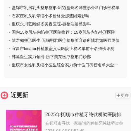
盘锦市乳房乳头整形整形医院(盘锦名洋整形外科门诊部榜单
打卡不踩坑)
石家庄乳头乳晕缩小术价格受那些因素影响
重庆永川艺雕蝶姿美容医院-微整注射整形科
国内15岁乳头内陷整形医院推荐：15岁乳头内陷整形医院
top50强强中手
陆君如整形医生-无锡明君医疗整形美容诊所陆君如医师更值
得收藏
宜昌市locator种植覆盖义齿医院上榜名单前十名强榜评测
（宜昌市locator种植覆盖义齿口腔医院这十家实力不俗）
韩旭医生实力领衔-历下美莱医疗整形门诊部
重庆市女性乳头缩小医生综合实力前十位口碑榜名单大全一
览-重庆市陈卓整形医生
近更新
更多
2025年抚顺市种植牙纯钛桥架医院排
名top10哪家靠谱-抚顺市种植牙纯钛桥
在抚顺市寻找一家靠谱的种植牙纯钛桥架整
形…
架口腔医院
2026-05-03 08:52:49