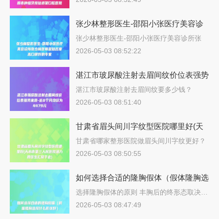
张少林整形医生-邵阳小张医疗美容诊
所张少林医师是知名度高口碑好的专家
张少林整形医生-邵阳小张医疗美容诊所张
少…
2026-05-03 08:52:22
湛江市玻尿酸注射去眉间纹价位表强势
来袭-近8个月均价为4479元
湛江市玻尿酸注射去眉间纹要多少钱？
202…
2026-05-03 08:51:40
甘肃省眉头间川字纹型医院哪里好(天
水市第三人民医院潜力股医生汇聚于
甘肃省哪家整形医院做眉头间川字纹更好？
说…
此)
2026-05-03 08:50:55
如何选择合适的隆胸假体（假体隆胸选
择什么形状好）
选择隆胸假体的原则 丰胸后的终形态取决…
2026-05-03 08:47:49