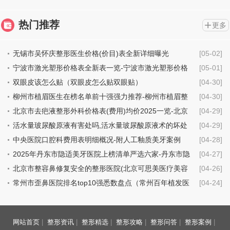
热门推荐
更多
无锡市吴怀庆整形医生价格(价目)表全新详细曝光
[05-02]
宁波市激光塑形价格表全新表一览-宁波市激光塑形价格
[05-01]
行情
双眼皮该怎么贴（双眼皮怎么贴双眼贴）
[04-30]
柳州市植眉医生在榜名单前十强强力推荐-柳州市植眉整
[04-30]
形医生
北京市去疤液整形外科价格表(费用)均价2025一览-北京
[04-29]
市去疤液具体费用是多少钱
活水量玻尿酸原液有害处吗,活水量玻尿酸原液术的坏处
[04-29]
中央医院口腔科费用表明细概况-附人工釉质美牙案例
[04-28]
2025年丹东市隐适美牙医院上榜清单严选六家-丹东市隐
[04-27]
适美牙口腔医院
北京市整容鼻修复安全的整形医院(北京可思美医疗美容
[04-26]
机构技术点评_附价格一览表)
常州市歪鼻医院排名top10强悉数盘点（常州百年植发医
[04-24]
疗美容诊所价格不贵口碑好）
网站首页
|
整形资讯
|
整形精选
|
整形攻略
|
整形问答
|
整形案例
|