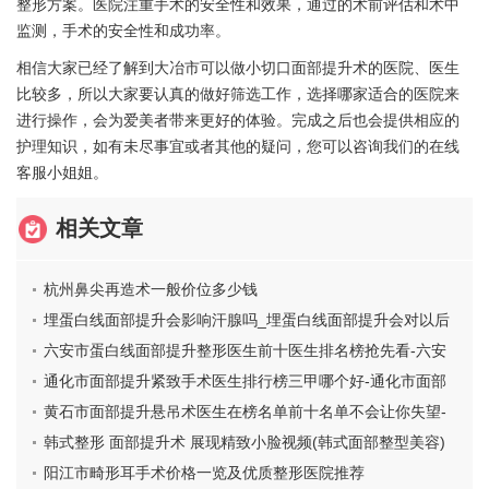
整形方案。医院注重手术的安全性和效果，通过的术前评估和术中
监测，手术的安全性和成功率。
相信大家已经了解到大冶市可以做小切口面部提升术的医院、医生
比较多，所以大家要认真的做好筛选工作，选择哪家适合的医院来
进行操作，会为爱美者带来更好的体验。完成之后也会提供相应的
护理知识，如有未尽事宜或者其他的疑问，您可以咨询我们的在线
客服小姐姐。
相关文章
杭州鼻尖再造术一般价位多少钱
埋蛋白线面部提升会影响汗腺吗_埋蛋白线面部提升会对以后
的怀孕有影响吗
六安市蛋白线面部提升整形医生前十医生排名榜抢先看-六安
市魏有志整形医生
通化市面部提升紧致手术医生排行榜三甲哪个好-通化市面部
提升紧致手术医生
黄石市面部提升悬吊术医生在榜名单前十名单不会让你失望-
柯国梁医生价格表看收费不高
韩式整形 面部提升术 展现精致小脸视频(韩式面部整型美容)
阳江市畸形耳手术价格一览及优质整形医院推荐