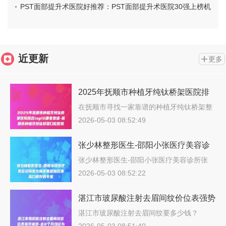
PST面部提升术医院好推荐：PST面部提升术医院30强上榜机
构盘点
近更新
更多
2025年抚顺市种植牙纯钛桥架医院排
名top10哪家靠谱-抚顺市种植牙纯钛桥
在抚顺市寻找一家靠谱的种植牙纯钛桥架整
形…
架口腔医院
2026-05-03 08:52:49
张少林整形医生-邵阳小张医疗美容诊
所张少林医师是知名度高口碑好的专家
张少林整形医生-邵阳小张医疗美容诊所张
少…
2026-05-03 08:52:22
湛江市玻尿酸注射去眉间纹价位表强势
来袭-近8个月均价为4479元
湛江市玻尿酸注射去眉间纹要多少钱？
202…