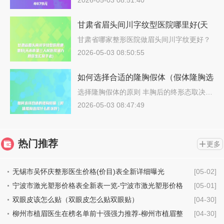
2026-05-03 08:51:40
甘肃省眉头间川字纹型医院哪里好(天
水市第三人民医院潜力股医生汇聚于
甘肃省哪家整形医院做眉头间川字纹更好？
说…
此)
2026-05-03 08:50:55
如何选择合适的隆胸假体（假体隆胸选
择什么形状好）
选择隆胸假体的原则 丰胸后的终形态取决…
2026-05-03 08:47:49
热门推荐
更多
无锡市吴怀庆整形医生价格(价目)表全新详细曝光
[05-02]
宁波市激光塑形价格表全新表一览-宁波市激光塑形价格
[05-01]
行情
双眼皮该怎么贴（双眼皮怎么贴双眼贴）
[04-30]
柳州市植眉医生在榜名单前十强强力推荐-柳州市植眉整
[04-30]