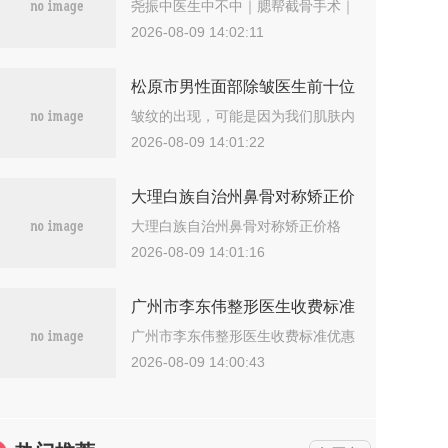
术｜附福州台江艾尚美医疗美容
尧振中医生中不中｜腮帮截骨手术｜
附福州台…
门诊部价位表
2026-08-09 14:02:11
松原市男性面部除皱医生前十位
无悬念上榜-松原市男性面部除
皱纹的出现，可能是因为我们肌肤内
有时过多…
皱医生
2026-08-09 14:01:22
大理白族自治州鼻骨对称矫正价
格(费用)清单2025热门项目出
大理白族自治州鼻骨对称矫正价格
(费用)清…
炉-大理白族自治州鼻骨对称矫
2026-08-09 14:01:16
正价格行情
广州市李东伟整形医生收费标准
优惠在线预览
广州市李东伟整形医生收费标准优惠
在线预览…
2026-08-09 14:00:43