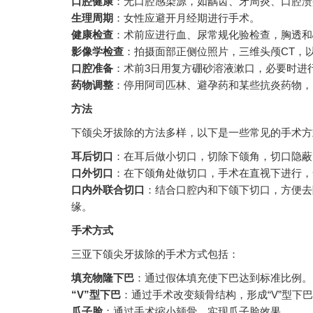
口腔健康
：无口腔感染源，如龋齿、牙周炎、口腔溃
生理周期
：女性应避开月经期进行手术。
健康检查
：术前应进行血、尿常规化验检查，胸透和
影像学检查
：拍摄面部正侧位照片，三维头颅CT，
口腔准备
：术前3日用复方硼砂溶液漱口，必要时进
药物调整
：停用阿司匹林、避孕药和某些抗炎药物，
方法
下颌尖牙拔除的方法多样，以下是一些常见的手术方
耳后切口
：在耳后做小切口，切除下颌角，切口隐蔽
口外切口
：在下颌角处做切口，手术在直视下进行，
口内外联合切口
：结合口腔内和下颌下切口，方便去
缘。
手术方式
三亚下颌尖牙拔除的手术方式包括：
填充物隆下巴
：通过假体填充使下巴达到标准比例。
“V”型下巴
：通过手术改变颏骨结构，形成“V”型下
瓜子脸
：通过手术缩小颏骨，实现瓜子脸效果。