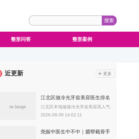
整形问答
整形案例
近更新
更多
江北区做冷光牙齿美容医生排名
十强哪个医生好-江北区做冷光
江北区本地做做冷光牙齿美容高人气
医院…
牙齿美容口腔医生
2026-08-09 14:02:11
尧振中医生中不中｜腮帮截骨手