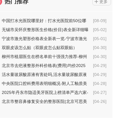
热门推荐
更多
中国打水光医院哪里好：打水光医院前50位哪
[08-09]
几个实力强
无锡市吴怀庆整形医生价格(价目)表全新详细曝
[05-02]
光
宁波市激光塑形价格表全新表一览-宁波市激光
[05-01]
塑形价格行情
双眼皮该怎么贴（双眼皮怎么贴双眼贴）
[04-30]
柳州市植眉医生在榜名单前十强强力推荐-柳州
[04-30]
市植眉整形医生
北京市去疤液整形外科价格表(费用)均价2025
[04-29]
一览-北京市去疤液具体费用是多少钱
活水量玻尿酸原液有害处吗,活水量玻尿酸原液
[04-29]
术的坏处
中央医院口腔科费用表明细概况-附人工釉质美
[04-28]
牙案例
2025年丹东市隐适美牙医院上榜清单严选六家-
[04-27]
丹东市隐适美牙口腔医院
北京市整容鼻修复安全的整形医院(北京可思美
[04-26]
医疗美容机构技术点评_附价格一览表)