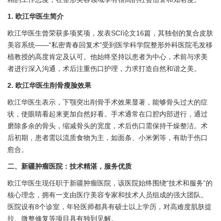
1. 欧江华医生简介
欧江华医生曾荣获多项奖项，发表SCI论文16篇，其独创的复合皮肤
美容系统——“私密青春回复术”受到医学科学院整形外科医院毛发移
植教授的高度肯定及认可。他始终坚持以患者为中心，术前与求美
者进行深入沟通，术后注重伤口护理，力求打造自然和谐之美。
2. 欧江华医生削骨瘦脸效果
欧江华医生表示，下颚突出削骨手术效果显著，能够骨头过大的症
状，使眼睛看起来更加自然好看。手术通常在口腔内部进行，通过
磨除多余的骨头，缩减骨头的宽度，术后伤口需保持干燥整洁。术
后初期，患者需以流质食物为主，如面条、小米粥等，有助于伤口
愈合。
二、新疆肿瘤医院：技术精湛，服务优质
欧江华医生现任职于新疆肿瘤医院，该医院始终围绕“技术和服务”的
核心理念，拥有一支由医疗美容专家和技术人员组成的强大团队。
医院设有8个诊室，年轻医师都具有硕士以上学历，对高难度肌肤提
拉、微整修复等项目具有独到见解。