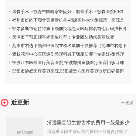
磨骨手术下颚骨中国哪家医院好：磨骨手术下颚骨医院50强
供参考
福州市好的下颚骨宽磨骨机构-福建医科大学附属第一医院是
技术实力派
鄂尔多斯市达拉特旗下颚前突地包天医院排名前七口碑擅长各
不同
天津市下颚正颌手术医生推荐：专业团队助您美丽蜕变
芜湖市右边下颚淋巴医院在榜名单前十强推荐（芜湖市右边下
颚淋巴整形医院）
​攀枝花市中心医院烧伤整形科减下颚脂肪哪个专家好-附整形
价位表
宁波江东医镁医疗美容医院,宁波鄞州童颜医疗美容门诊口碑
实力强强比拼
邵阳市婉媄医疗美容医院,邵阳谭贵方医疗美容诊所口碑横评
哪家好
近更新
更多
清远垂直阻生智齿术的费用一般是多少
呢
清远垂直阻生智齿术的费用一般是多少呢？