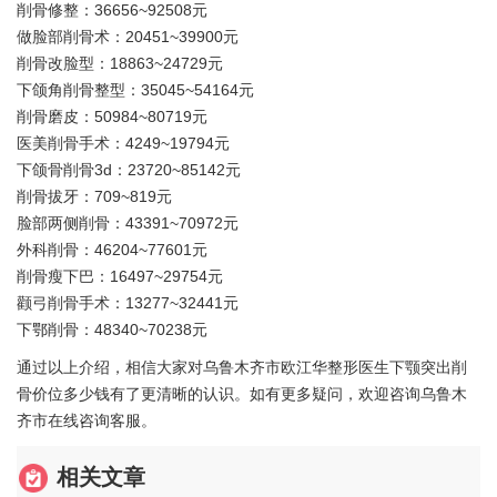
削骨修整：36656~92508元
做脸部削骨术：20451~39900元
削骨改脸型：18863~24729元
下颌角削骨整型：35045~54164元
削骨磨皮：50984~80719元
医美削骨手术：4249~19794元
下颌骨削骨3d：23720~85142元
削骨拔牙：709~819元
脸部两侧削骨：43391~70972元
外科削骨：46204~77601元
削骨瘦下巴：16497~29754元
颧弓削骨手术：13277~32441元
下鄂削骨：48340~70238元
通过以上介绍，相信大家对乌鲁木齐市欧江华整形医生下颚突出削
骨价位多少钱有了更清晰的认识。如有更多疑问，欢迎咨询乌鲁木
齐市在线咨询客服。
相关文章