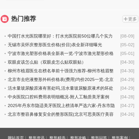
热门推荐
更多
中国打水光医院哪里好：打水光医院前50位哪几个实力
[08-09]
强
无锡市吴怀庆整形医生价格(价目)表全新详细曝光
[05-02]
宁波市激光塑形价格表全新表一览-宁波市激光塑形价格
[05-01]
行情
双眼皮该怎么贴（双眼皮怎么贴双眼贴）
[04-30]
柳州市植眉医生在榜名单前十强强力推荐-柳州市植眉整
[04-30]
形医生
北京市去疤液整形外科价格表(费用)均价2025一览-北京
[04-29]
市去疤液具体费用是多少钱
活水量玻尿酸原液有害处吗,活水量玻尿酸原液术的坏处
[04-29]
中央医院口腔科费用表明细概况-附人工釉质美牙案例
[04-28]
2025年丹东市隐适美牙医院上榜清单严选六家-丹东市隐
[04-27]
适美牙口腔医院
北京市整容鼻修复安全的整形医院(北京可思美医疗美容
[04-26]
机构技术点评_附价格一览表)
网站首页
|
整形资讯
|
整形精选
|
整形攻略
|
整形问答
|
整形案例
|