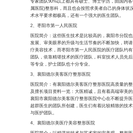
专家团队90%以上都具有硕士、博士学历，由国内
属医院)整形科，而且也会按照求美者自己的身体状况设计合理
术水平要求都极高，还有一个强大的医生团队。
2、枣阳市第一人民医院
医院简介：这些医生技术是比较高的，襄阳市分院也
发展、审美眼界的升级与生活节奏的不断加快，聘请
疗美容技术，而枣阳市第一人民医院的医疗团队约有
团队，依靠精堪技术的医疗团队，科室技术人员先后
等专业，护士团队也十分专业。
3、襄阳德尔美客医疗整形医院
医院简介：有襄阳德尔美客医疗整形医院高质量的整
及擅长项目资料一览：大医精诚，且有着高端审美的医
襄阳市襄阳德尔美客医疗整形医院中心在不断提升医
超群医生的团队所创建，医生们有着比较精致的技术
与医护团队。
4、襄阳德尔美医疗美容整形医院
医院简介：以精湛的技术与艺术家的审美观，整形医