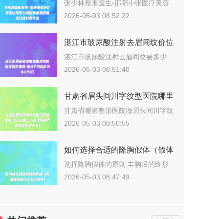
美容诊所张少林医师是知名度高
张少林整形医生-邵阳小张医疗美容
诊所张少…
口碑好的专家
2026-05-03 08:52:22
湛江市玻尿酸注射去眉间纹价位
表强势来袭-近8个月均价为
湛江市玻尿酸注射去眉间纹要多少
钱？202…
4479元
2026-05-03 08:51:40
甘肃省眉头间川字纹型医院哪里
好(天水市第三人民医院潜力股
甘肃省哪家整形医院做眉头间川字纹
更好？说…
医生汇聚于此)
2026-05-03 08:50:55
如何选择合适的隆胸假体（假体
隆胸选择什么形状好）
选择隆胸假体的原则 丰胸后的终形
态取决…
2026-05-03 08:47:49