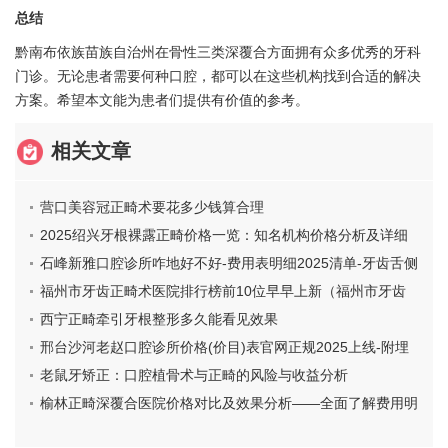
总结
黔南布依族苗族自治州在骨性三类深覆合方面拥有众多优秀的牙科
门诊。无论患者需要何种口腔，都可以在这些机构找到合适的解决
方案。希望本文能为患者们提供有价值的参考。
相关文章
营口美容冠正畸术要花多少钱算合理
2025绍兴牙根裸露正畸价格一览：知名机构价格分析及详细
介绍
石峰新雅口腔诊所咋地好不好-费用表明细2025清单-牙齿舌侧
隐形正畸案例
福州市牙齿正畸术医院排行榜前10位早早上新（福州市牙齿
正畸术口腔医院实力不俗_看口碑点评）
西宁正畸牵引牙根整形多久能看见效果
邢台沙河老赵口腔诊所价格(价目)表官网正规2025上线-附埋
伏牙正畸案例
老鼠牙矫正：口腔植骨术与正畸的风险与收益分析
榆林正畸深覆合医院价格对比及效果分析——全面了解费用明
细与选择指南