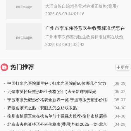
用)清单2025热门项目出炉-大理白族自
大理白族自治州鼻骨对称矫正价格(费用)
清…
治州鼻骨对称矫正价格行情
2026-08-09 14:01:16
广州市李东伟整形医生收费标准优惠在
线预览
广州市李东伟整形医生收费标准优惠在线预
览…
2026-08-09 14:00:43
热门推荐
更多
中国打水光医院哪里好：打水光医院前50位哪几个实力
[08-09]
强
无锡市吴怀庆整形医生价格(价目)表全新详细曝光
[05-02]
宁波市激光塑形价格表全新表一览-宁波市激光塑形价格
[05-01]
行情
双眼皮该怎么贴（双眼皮怎么贴双眼贴）
[04-30]
柳州市植眉医生在榜名单前十强强力推荐-柳州市植眉整
[04-30]
形医生
北京市去疤液整形外科价格表(费用)均价2025一览-北京
[04-29]