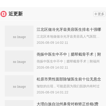
近更新
更多
江北区做冷光牙齿美容医生排名十强哪
个医生好-江北区做冷光牙齿美容口腔
江北区本地做做冷光牙齿美容高人气医院…
医生
2026-08-09 14:02:11
尧振中医生中不中｜腮帮截骨手术｜附
福州台江艾尚美医疗美容门诊部价位表
尧振中医生中不中｜腮帮截骨手术｜附福州
台…
2026-08-09 14:02:11
松原市男性面部除皱医生前十位无悬念
上榜-松原市男性面部除皱医生
皱纹的出现，可能是因为我们肌肤内有时过
多…
2026-08-09 14:01:22
大理白族自治州鼻骨对称矫正价格(费