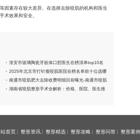
等因素存在较大差异。在选择去除咬肌的机构和医生
手术效果和安全。
淮安市玻璃陶瓷牙嵌体口腔医生在榜清单top10名
单大全-淮安市玻璃陶瓷牙嵌体医生医生技术点评
2025年北京市打针瘦咬肌医院在榜名单前十位选哪
家(北京叶美人医疗美容（北京唯专医疗美容）学历
南通市咬肌肥大去除收费明细目前曝光-南通市咬肌
高技术实力)
肥大去除费用会不会太高
湖南省咬肌整形手术全解析：价格、医院、医生推
荐一览
网站首页
|
整形资讯
|
整形精选
|
整形攻略
|
整形问答
|
整形案