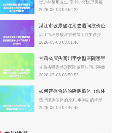
美容诊所张少林医师是知名度高
张少林整形医生-邵阳小张医疗美容
诊所张少…
口碑好的专家
2026-05-03 08:52:22
湛江市玻尿酸注射去眉间纹价位
表强势来袭-近8个月均价为
湛江市玻尿酸注射去眉间纹要多少
钱？202…
4479元
2026-05-03 08:51:40
甘肃省眉头间川字纹型医院哪里
好(天水市第三人民医院潜力股
甘肃省哪家整形医院做眉头间川字纹
更好？说…
医生汇聚于此)
2026-05-03 08:50:55
如何选择合适的隆胸假体（假体
隆胸选择什么形状好）
选择隆胸假体的原则 丰胸后的终形
态取决…
2026-05-03 08:47:49