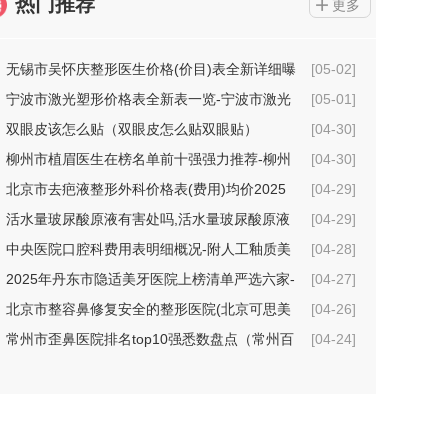
热门推荐
更多
无锡市吴怀庆整形医生价格(价目)表全新详细曝
[05-02]
光
宁波市激光塑形价格表全新表一览-宁波市激光
[05-01]
塑形价格行情
双眼皮该怎么贴（双眼皮怎么贴双眼贴）
[04-30]
柳州市植眉医生在榜名单前十强强力推荐-柳州
[04-30]
市植眉整形医生
北京市去疤液整形外科价格表(费用)均价2025
[04-29]
一览-北京市去疤液具体费用是多少钱
活水量玻尿酸原液有害处吗,活水量玻尿酸原液
[04-29]
术的坏处
中央医院口腔科费用表明细概况-附人工釉质美
[04-28]
牙案例
2025年丹东市隐适美牙医院上榜清单严选六家-
[04-27]
丹东市隐适美牙口腔医院
北京市整容鼻修复安全的整形医院(北京可思美
[04-26]
医疗美容机构技术点评_附价格一览表)
常州市歪鼻医院排名top10强悉数盘点（常州百
[04-24]
年植发医疗美容诊所价格不贵口碑好）