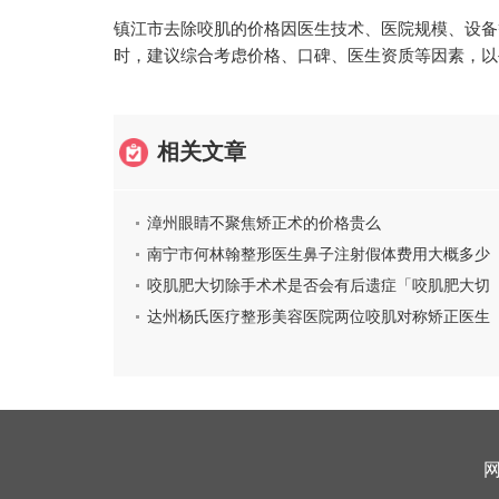
镇江市去除咬肌的价格因医生技术、医院规模、设备
时，建议综合考虑价格、口碑、医生资质等因素，以
相关文章
漳州眼睛不聚焦矫正术的价格贵么
南宁市何林翰整形医生鼻子注射假体费用大概多少
钱呀
咬肌肥大切除手术术是否会有后遗症「咬肌肥大切
除手术有哪些后遗症如何预防」
达州杨氏医疗整形美容医院两位咬肌对称矫正医生
推荐