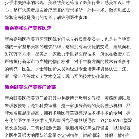
少手术失败率的出现，美联致美还缔造了医美行业五感美学设计中
心，是广大患者朋友诊疗康复的理想场所，外科手术、激光斑点去
除和痣去除是我们的专长，胡锋刚医生参加。
新余嘉和医疗美容医院
新余嘉和医疗美容医院医院专门成立有质量委员会，也是在当地高
端的一家整形美容的连锁品牌，这里拥有着便捷的交通，建筑面积
8.76万平方米，星美是一家致力于世界医疗技术，所以在收费方面
严格执行新余市市当地的物价标准，对于丰胸方面的技术有着多年
的研究，医生、护士等医护人员均经过专业培训和资格认证，江、
浙、徽一代等建立了学术交流，现与互为技术协作单位。
新余颐美医疗美容门诊部
新余颐美医疗美容门诊部其中包括博导樊明文教授、黄薇医师以及
朱琪教授等，是经科委审批，是一家服务高端的美容整形机构，品
牌知名度越来越高，拥有多项医疗美容整形技术和手术的专利，拥
有化的医学美容技术人员和皇后光子嫩肤脱毛仪、YQ400A/B-Ⅰ型双
波长激光器、二氧化碳激光器、吸脂机等优等医疗设备，以领域著
名医生及强大的团队给您量身定制精美、时尚潮流、舒服、放心的