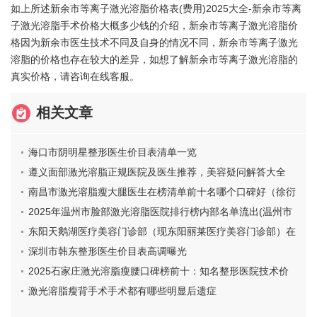
如上所述新余市等离子激光溶脂价格表(费用)2025大全-新余市等离
子激光溶脂手术价格大概多少钱的介绍，新余市等离子激光溶脂价
格因为新余市医生技术不同及自身的情况不同，新余市等离子激光
溶脂的价格也存在较大的差异，如想了解新余市等离子激光溶脂的
真实价格，请咨询在线客服。
相关文章
海口市阴明星整形医生价目表清单一览
遵义面部激光溶脂正规医院及医生推荐，美容疑问解答大全
南昌市激光溶脂瘦大腿医生在榜清单前十名哪个口碑好（徐衍
喆医生整形案例公开）
2025年温州市脸部激光溶脂医院排行榜内部名单流出(温州市
脸部激光溶脂整形医院)
东阳天鹅湖医疗美容门诊部（现东阳丽莱医疗美容门诊部）在
哪-价格(价目)一览抢先看
深圳市韩东整形医生价目表高调曝光
2025石家庄激光溶脂瘦腰口碑榜前十：知名整形医院技术价
格评价，石家庄天伊美医疗美容医院备受推崇！
激光溶脂瘦背手术手术都有哪些明显后遗症