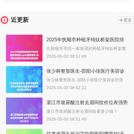
近更新
更多
2025年抚顺市种植牙纯钛桥架医院排
名top10哪家靠谱-抚顺市种植牙纯钛桥
在抚顺市寻找一家靠谱的种植牙纯钛桥架整
形…
架口腔医院
2026-05-03 08:52:49
张少林整形医生-邵阳小张医疗美容诊
所张少林医师是知名度高口碑好的专家
张少林整形医生-邵阳小张医疗美容诊所张
少…
2026-05-03 08:52:22
湛江市玻尿酸注射去眉间纹价位表强势
来袭-近8个月均价为4479元
湛江市玻尿酸注射去眉间纹要多少钱？
202…
2026-05-03 08:51:40
甘肃省眉头间川字纹型医院哪里好(天