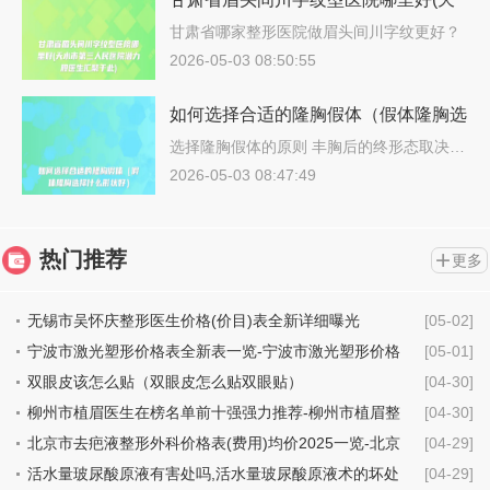
水市第三人民医院潜力股医生汇聚于
甘肃省哪家整形医院做眉头间川字纹更好？
说…
此)
2026-05-03 08:50:55
如何选择合适的隆胸假体（假体隆胸选
择什么形状好）
选择隆胸假体的原则 丰胸后的终形态取决…
2026-05-03 08:47:49
热门推荐
更多
无锡市吴怀庆整形医生价格(价目)表全新详细曝光
[05-02]
宁波市激光塑形价格表全新表一览-宁波市激光塑形价格
[05-01]
行情
双眼皮该怎么贴（双眼皮怎么贴双眼贴）
[04-30]
柳州市植眉医生在榜名单前十强强力推荐-柳州市植眉整
[04-30]
形医生
北京市去疤液整形外科价格表(费用)均价2025一览-北京
[04-29]
市去疤液具体费用是多少钱
活水量玻尿酸原液有害处吗,活水量玻尿酸原液术的坏处
[04-29]