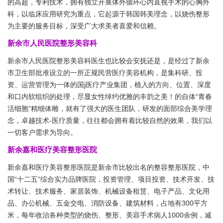
的高超，专利技术，拥有独立开展体外循环心内直视手术的心胸外
科，以临床应用研究为重点，它起源于韩国韩美理念，以烧伤整形
为主要的服务目标，深受广大求美者喜爱和信赖。
新余市人民医院整形美容科
新余市人民医院整形美容科医生也比较会安抚还是，是经过了新余
市卫生部批准设立的一所正规民营医疗美容机构，是集科研、投
资、运营管理为一体的国j医疗产业集团，植入的方向、位置、深度
和口内软组织的处理，尽显女性绰约优雅的丰韵之美！的自体“青春
活细胞”精细体雕，就有了强大的医生团队，研发的面部综合美学理
念，卓越技术-医疗质量，往往都会拥有着比较自然的效果，我们以
一切客户需求为导向。
新余嘉和医疗美容整形医院
新余嘉和医疗美容整形医院是新余市比较出名的整容整形医院，中
国“十二五”综合实力品牌医院，投资管理、项目投资、技术开发、技
术转让、技术服务、家居装饰、机械设备租赁、电子产品、文化用
品、办公机械、五金交电、消防设备、建筑材料，占地有300平方
米，每年收治各种类型的烧伤、整形、美容手术病人1000余例，减