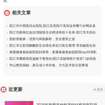
医。
相关文章
阳江市中西医结合医院,阳江其美医疗美容诊所哪个好网友真
实反馈
阳江市眼角红血丝消除医生在榜清单前十名单-阳江市关则任
整形医生
肋软骨隆鼻：优势与风险解析，安全塑美之道
阳江市注射溶解酶医生在榜名单实力医生整理-李加敏医生价
格优势多
鼻翼缘修复缺损医院好推荐：鼻翼缘修复缺损医院top30强私
藏分享
阳江市哪家医院扁鼻子整形好(阳江安丽维医疗美容门诊部值
得信赖)
华山整形揭秘：鼻孔缩小术价格、方式及术前注意事项
近更新
更多
2025年抚顺市种植牙纯钛桥架医院排