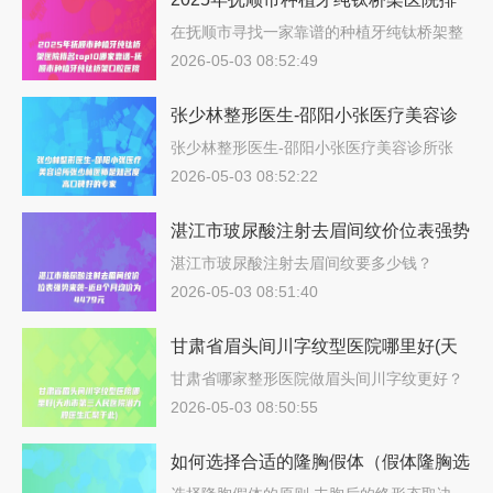
名top10哪家靠谱-抚顺市种植牙纯钛桥
在抚顺市寻找一家靠谱的种植牙纯钛桥架整
形…
架口腔医院
2026-05-03 08:52:49
张少林整形医生-邵阳小张医疗美容诊
所张少林医师是知名度高口碑好的专家
张少林整形医生-邵阳小张医疗美容诊所张
少…
2026-05-03 08:52:22
湛江市玻尿酸注射去眉间纹价位表强势
来袭-近8个月均价为4479元
湛江市玻尿酸注射去眉间纹要多少钱？
202…
2026-05-03 08:51:40
甘肃省眉头间川字纹型医院哪里好(天
水市第三人民医院潜力股医生汇聚于
甘肃省哪家整形医院做眉头间川字纹更好？
说…
此)
2026-05-03 08:50:55
如何选择合适的隆胸假体（假体隆胸选
择什么形状好）