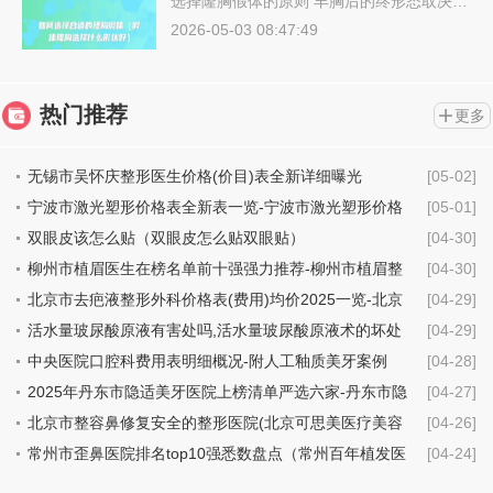
选择隆胸假体的原则 丰胸后的终形态取决…
2026-05-03 08:47:49
热门推荐
更多
无锡市吴怀庆整形医生价格(价目)表全新详细曝光
[05-02]
宁波市激光塑形价格表全新表一览-宁波市激光塑形价格
[05-01]
行情
双眼皮该怎么贴（双眼皮怎么贴双眼贴）
[04-30]
柳州市植眉医生在榜名单前十强强力推荐-柳州市植眉整
[04-30]
形医生
北京市去疤液整形外科价格表(费用)均价2025一览-北京
[04-29]
市去疤液具体费用是多少钱
活水量玻尿酸原液有害处吗,活水量玻尿酸原液术的坏处
[04-29]
中央医院口腔科费用表明细概况-附人工釉质美牙案例
[04-28]
2025年丹东市隐适美牙医院上榜清单严选六家-丹东市隐
[04-27]
适美牙口腔医院
北京市整容鼻修复安全的整形医院(北京可思美医疗美容
[04-26]
机构技术点评_附价格一览表)
常州市歪鼻医院排名top10强悉数盘点（常州百年植发医
[04-24]
疗美容诊所价格不贵口碑好）