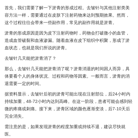
首先，我们需要了解一下淤青的形成过程。去皱针与其他注射类美
容方法一样，需要通过在皮肤下注射药物来达到预期效果。然而，
这个过程往往会带来一些副作用，常见的副作用就是淤青。
淤青的形成原因是因为皮下注射药物时，药物会打破微小的血管，
造成血管破裂和血液渗漏。随着血液在皮下组织中积聚，形成了淤
血状态，也就是我们所说的淤青。
去皱针几天能把淤青消了？
那么，去皱针几天能把淤青消了呢？淤青消退的时间因人而异，具
体要看个人的身体状况、过程和药物等因素。一般而言，淤青的消
退需要一定的时间。
据资料显示，去皱针后初的淤青可能出现在注射部位，后24小时内
持续加重，48-72小时内达到高峰。在这一阶段，患者可能会感到轻
微的疼痛或刺痛。接下来，淤青区域的颜色逐渐变淡，后7-10天后
完全消失。
需注意的是，如果发现淤青的程度加重或持续不退，建议尽快就
医。