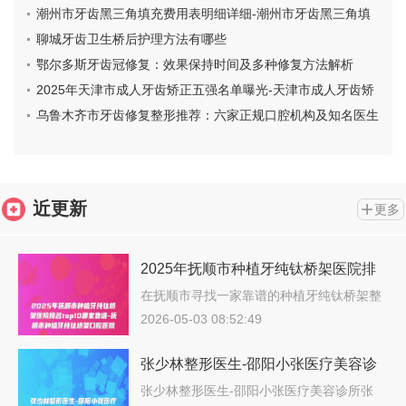
潮州市牙齿黑三角填充费用表明细详细-潮州市牙齿黑三角填
充价格
聊城牙齿卫生桥后护理方法有哪些
鄂尔多斯牙齿冠修复：效果保持时间及多种修复方法解析
2025年天津市成人牙齿矫正五强名单曝光-天津市成人牙齿矫
正口腔医院
乌鲁木齐市牙齿修复整形推荐：六家正规口腔机构及知名医生
介绍
近更新
更多
2025年抚顺市种植牙纯钛桥架医院排
名top10哪家靠谱-抚顺市种植牙纯钛桥
在抚顺市寻找一家靠谱的种植牙纯钛桥架整
形…
架口腔医院
2026-05-03 08:52:49
张少林整形医生-邵阳小张医疗美容诊
所张少林医师是知名度高口碑好的专家
张少林整形医生-邵阳小张医疗美容诊所张