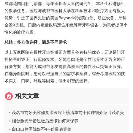
成都花圃口腔门诊部，每年承担着大量的研究生、本科生和进修生
的教学任务。医院与成都市医科大学在科学技术和医疗方面有很大
优势，引进了世界先进的美国Beyond冷光美白仪、矫正设备、牙科
全景X光机、口腔内窥镜数码定位系统等新牙科设备，为患者提供个
性化的诊疗方案。
总结：多方位选择，满足不同需求
以上五家医院在骨性牙齿突矫正方面具备独特的优势，无论是门牙
拥挤歪斜矫正、行冠修复术、牙髓息肉还是个性化骨性牙齿突矫正
解决方案，都能为成都市牙友提供高质量的骨性牙齿突矫正服务。
在选择医院时，您可以根据自己的需求和预算，综合考虑医院的技
术实力、口碑、环境等因素，做出明智的选择。
相关文章
茂名市前牙美容修复术医院上榜清单前十位详细介绍（茂名美
尔口腔门诊部领衔榜首）
烟台激光牙齿过敏后应该如何来保养
白山口腔医院好不好-价目表完整