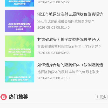
少…
2026-05-03 08:52:22
湛江市玻尿酸注射去眉间纹价位表强势
来袭-近8个月均价为4479元
湛江市玻尿酸注射去眉间纹要多少钱？
202…
2026-05-03 08:51:40
甘肃省眉头间川字纹型医院哪里好(天
水市第三人民医院潜力股医生汇聚于
甘肃省哪家整形医院做眉头间川字纹更好？
说…
此)
2026-05-03 08:50:55
如何选择合适的隆胸假体（假体隆胸选
择什么形状好）
选择隆胸假体的原则 丰胸后的终形态取决…
2026-05-03 08:47:49
热门推荐
更多