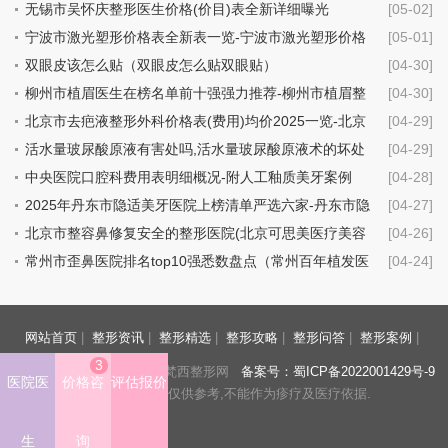
无锡市吴怀庆整形医生价格(价目)表全新详细曝光
[05-02]
宁波市激光塑形价格表全新表一览-宁波市激光塑形价格
[05-01]
行情
双眼皮该怎么贴（双眼皮怎么贴双眼贴）
[04-30]
柳州市植眉医生在榜名单前十强强力推荐-柳州市植眉整
[04-30]
形医生
北京市去疤液整形外科价格表(费用)均价2025一览-北京
[04-29]
市去疤液具体费用是多少钱
活水量玻尿酸原液有害处吗,活水量玻尿酸原液术的坏处
[04-29]
中央医院口腔科费用表明细概况-附人工釉质美牙案例
[04-28]
2025年丹东市隐适美牙医院上榜清单严选六家-丹东市隐
[04-27]
适美牙口腔医院
北京市整容鼻修复安全的整形医院(北京可思美医疗美容
[04-26]
机构技术点评_附价格一览表)
常州市歪鼻医院排名top10强悉数盘点（常州百年植发医
[04-24]
疗美容诊所价格不贵口碑好）
网站首页
|
整形资讯
|
整形精选
|
整形攻略
|
整形问答
|
整形案例
|
3
https://www.fnxzyy.com/ 梵西整形网
备案号：蜀ICP备2022001429号-9
医院医
价格咨
评估报价
声明：本站信息仅供参考,不能作为疹疗及医疗依据.
生
询