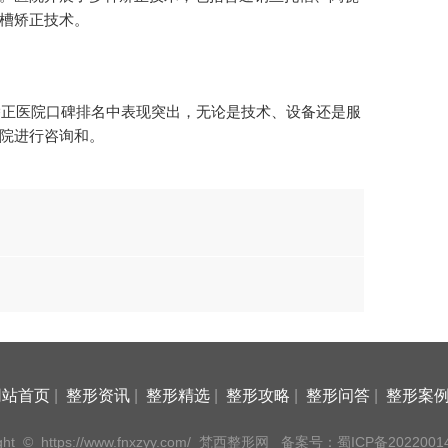
槽矫正技术。
槽矫正医院口碑排名中表现突出，无论是技术、设备还是服
院进行咨询和。
网站首页
|
整形资讯
|
整形精选
|
整形攻略
|
整形问答
|
整形案
ght
©
https://www.fnxzyy.com/ 梵西整形网
备案号：蜀ICP备20220014