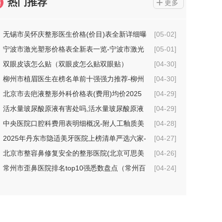
热门推荐
更多
无锡市吴怀庆整形医生价格(价目)表全新详细曝
[05-02]
光
宁波市激光塑形价格表全新表一览-宁波市激光
[05-01]
塑形价格行情
双眼皮该怎么贴（双眼皮怎么贴双眼贴）
[04-30]
柳州市植眉医生在榜名单前十强强力推荐-柳州
[04-30]
市植眉整形医生
北京市去疤液整形外科价格表(费用)均价2025
[04-29]
一览-北京市去疤液具体费用是多少钱
活水量玻尿酸原液有害处吗,活水量玻尿酸原液
[04-29]
术的坏处
中央医院口腔科费用表明细概况-附人工釉质美
[04-28]
牙案例
2025年丹东市隐适美牙医院上榜清单严选六家-
[04-27]
丹东市隐适美牙口腔医院
北京市整容鼻修复安全的整形医院(北京可思美
[04-26]
医疗美容机构技术点评_附价格一览表)
常州市歪鼻医院排名top10强悉数盘点（常州百
[04-24]
年植发医疗美容诊所价格不贵口碑好）