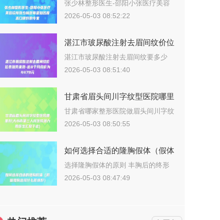
美容诊所张少林医师是知名度高
张少林整形医生-邵阳小张医疗美容
诊所张少…
口碑好的专家
2026-05-03 08:52:22
湛江市玻尿酸注射去眉间纹价位
表强势来袭-近8个月均价为
湛江市玻尿酸注射去眉间纹要多少
钱？202…
4479元
2026-05-03 08:51:40
甘肃省眉头间川字纹型医院哪里
好(天水市第三人民医院潜力股
甘肃省哪家整形医院做眉头间川字纹
更好？说…
医生汇聚于此)
2026-05-03 08:50:55
如何选择合适的隆胸假体（假体
隆胸选择什么形状好）
选择隆胸假体的原则 丰胸后的终形
态取决…
2026-05-03 08:47:49