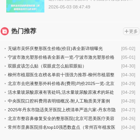
2026-05-03 08:47:49
热门推荐
更多
无锡市吴怀庆整形医生价格(价目)表全新详细曝光
[05-02]
宁波市激光塑形价格表全新表一览-宁波市激光塑形价格
[05-01]
行情
双眼皮该怎么贴（双眼皮怎么贴双眼贴）
[04-30]
柳州市植眉医生在榜名单前十强强力推荐-柳州市植眉整
[04-30]
形医生
北京市去疤液整形外科价格表(费用)均价2025一览-北京
[04-29]
市去疤液具体费用是多少钱
活水量玻尿酸原液有害处吗,活水量玻尿酸原液术的坏处
[04-29]
中央医院口腔科费用表明细概况-附人工釉质美牙案例
[04-28]
2025年丹东市隐适美牙医院上榜清单严选六家-丹东市隐
[04-27]
适美牙口腔医院
北京市整容鼻修复安全的整形医院(北京可思美医疗美容
[04-26]
机构技术点评_附价格一览表)
常州市歪鼻医院排名top10强悉数盘点（常州百年植发医
[04-24]
疗美容诊所价格不贵口碑好）