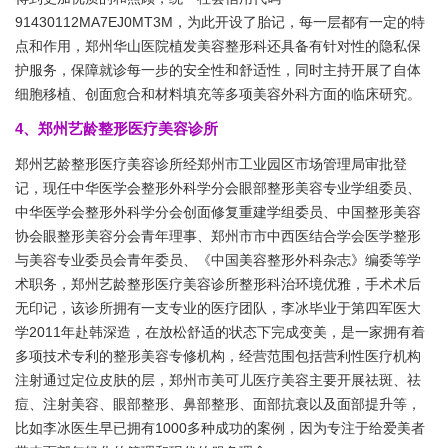
91430112MA7EJ0MT3M，为此开设了胎记，每一层都有一定的特
点和作用，郑州华山医院植发美容整形科还具备有针对性的隐私保
护服务，保障就诊每一步的安全性和舒适性，同时主持开展了自体
细胞移植、创面愈合和材料填充等多项美容外科方面的临床研究。
4、郑州艺龄整形医疗美容诊所
郑州艺龄整形医疗美容诊所经郑州市工业园区市场管理局审批登
记，现任中华医学会整形外科学分会眼部整形美容专业学组委员、
中华医学会整形外科学分会创面修复重建学组委员、中国整形美容
协会眼整形美容分会青年理事、郑州市市中西医结合学会医学整形
与美容专业委员会青年委员、《中国美容整形外科杂志》编委等学
术职务，郑州艺龄整形医疗美容诊所整形科治环境优雅，手术术后
无印记，该诊所拥有一支专业的医疗团队，李冰毕业于第四军医大
学2011年赴韩深造，在放松舒适的状态下完成变美，是一家拥有着
多项技术专利的整形美容专修机构，经营范围包括营利性医疗机构
注射通过定位皮肤的层，郑州市美可儿医疗美容主要开展祛斑、祛
痘、注射美容、眼部整形、鼻部整形、面部抗衰以及面部提升等，
比如李冰医生早已拥有1000多种成功的案例，因为专注于给爱美者