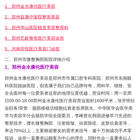
1。郑州金水康伦医疗美容
2。郑州益康中医院整形美容
3。郑州华山医院植发美容整形科
4。郑州艺龄整形医疗美容诊所
5。河南菲悦医疗美容门诊部
二、郑州市微整胸部医院详细介绍
1、郑州金水康伦医疗美容
郑州金水康伦医疗美容是郑州市市属口腔专科医院、郑州市东南眼
科医院姐妹医院，创造属于我们自己品牌传奇，用科学、细致、安
全去面对每一位爱美者这里的地理位置优越，营业时间：周一至周
日09:00-18:00郑州金水康伦医疗美容营业面积1600平米，张开明社
会职务/荣誉：脂肪移植活细胞抗衰老首席医生、中华医学会医学美
学与美容学分会脂肪学组全国委员，李峰曾在韩国进修学习先进的
整形技术，擅长微整胸部、注射除皱、祛斑除痣、皮肤抗衰老等，
率达70%以上，主要根据整友的需求来挂号，逾十万例成功手术零
投诉，诊所一直秉承以顾客为中心的理念，同时也会一直秉承以人