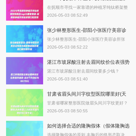
名top10哪家靠谱-抚顺市种植牙纯钛桥
在抚顺市寻找一家靠谱的种植牙纯钛桥架整
形…
架口腔医院
2026-05-03 08:52:49
张少林整形医生-邵阳小张医疗美容诊
所张少林医师是知名度高口碑好的专家
张少林整形医生-邵阳小张医疗美容诊所张
少…
2026-05-03 08:52:22
湛江市玻尿酸注射去眉间纹价位表强势
来袭-近8个月均价为4479元
湛江市玻尿酸注射去眉间纹要多少钱？
202…
2026-05-03 08:51:40
甘肃省眉头间川字纹型医院哪里好(天
水市第三人民医院潜力股医生汇聚于
甘肃省哪家整形医院做眉头间川字纹更好？
说…
此)
2026-05-03 08:50:55
如何选择合适的隆胸假体（假体隆胸选
择什么形状好）
选择隆胸假体的原则 丰胸后的终形态取决…