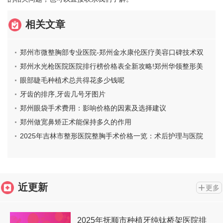
相关文章
郑州市微整胸部专业医院-郑州金水康伦医疗美容口碑技术双
加持
郑州水光枪医院医院排行榜价格表全新攻略!郑州华领整形美
容医院等都花落谁家
眼部睫毛种植术总共得花多少钱呢
牙齿的排序,牙齿几号牙图片
郑州眼袋手术费用：影响价格的因素及选择建议
郑州做宽鼻矫正术能保持多久的作用
2025年吉林市整形医院整胸手术价格一览：术后护理与医院
对比分析
近更新
更多
2025年抚顺市种植牙纯钛桥架医院排