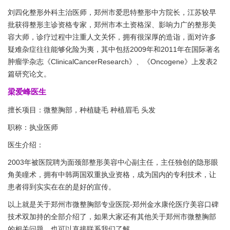
刘四化整形外科主治医师，郑州市爱思特整形中方院长，江苏较早
批获得整形主诊资格专家，郑州市本土资格深、影响力广的整形美
容大师，诊疗过程中注重人文关怀，拥有很深厚的造诣，面对许多
疑难杂症往往能够化险为夷，其中包括2009年和2011年在国际著名
肿瘤学杂志《ClinicalCancerResearch》、《Oncogene》上发表2
篇研究论文。
梁爱峰医生
擅长项目：微整胸部，种植睫毛 种植眉毛 头发
职称：执业医师
医生介绍：
2003年被医院聘为面颈部整形美容中心副主任，主任独创的隐形眼
角美瞳术，拥有中韩两国双重执业资格，成为国内的专利技术，让
患者得到实实在在的是好的宣传。
以上就是关于郑州市微整胸部专业医院-郑州金水康伦医疗美容口碑
技术双加持的全部介绍了，如果大家还有其他关于郑州市微整胸部
的相关问题，也可以直接联系我们了解。