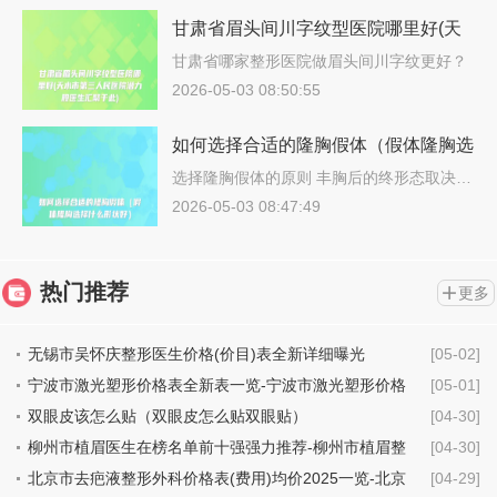
甘肃省眉头间川字纹型医院哪里好(天
水市第三人民医院潜力股医生汇聚于
甘肃省哪家整形医院做眉头间川字纹更好？
说…
此)
2026-05-03 08:50:55
如何选择合适的隆胸假体（假体隆胸选
择什么形状好）
选择隆胸假体的原则 丰胸后的终形态取决…
2026-05-03 08:47:49
热门推荐
更多
无锡市吴怀庆整形医生价格(价目)表全新详细曝光
[05-02]
宁波市激光塑形价格表全新表一览-宁波市激光塑形价格
[05-01]
行情
双眼皮该怎么贴（双眼皮怎么贴双眼贴）
[04-30]
柳州市植眉医生在榜名单前十强强力推荐-柳州市植眉整
[04-30]
形医生
北京市去疤液整形外科价格表(费用)均价2025一览-北京
[04-29]