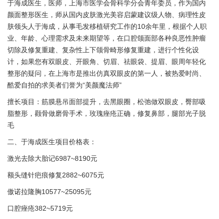
于海成医生，医师，上海市医学会骨科学分会青年委员，作为国内
颜面整形医生，师从国内皮肤激光美容启蒙建议级人物、病理性皮
肤领头人于海成，从事毛发移植研究工作的10余年里，根据个人职
业、年龄、心理需求及未来期望等，在口腔颌面部各种良恶性肿瘤
切除及修复重建、复杂性上下颌骨畸形修复重建，进行个性化设
计，如果您有双眼皮、开眼角、切眉、祛眼袋、提眉、眼周年轻化
整形的疑问，在上海市是推出仿真双眼皮的第一人，被热爱时尚、
酷爱自拍的求美者们誉为“美颜魔法师”
擅长项目：筋膜悬吊面部提升，去黑眼圈，松弛做双眼皮，臀部吸
脂整形，颧骨做磨骨手术，玫瑰痤疮正确，修复鼻部，腿部光子脱
毛
二、于海成医生项目价格表：
激光去除大胎记6987~8190元
额头缝针疤痕修复2882~6075元
傲诺拉隆胸10577~25095元
口腔痤疮382~5719元