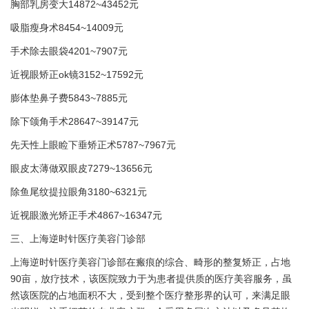
胸部乳房变大14872~43452元
吸脂瘦身术8454~14009元
手术除去眼袋4201~7907元
近视眼矫正ok镜3152~17592元
膨体垫鼻子费5843~7885元
除下颌角手术28647~39147元
先天性上眼睑下垂矫正术5787~7967元
眼皮太薄做双眼皮7279~13656元
除鱼尾纹提拉眼角3180~6321元
近视眼激光矫正手术4867~16347元
三、上海逆时针医疗美容门诊部
上海逆时针医疗美容门诊部在瘢痕的综合、畸形的整复矫正，占地
90亩，放疗技术，该医院致力于为患者提供质的医疗美容服务，虽
然该医院的占地面积不大，受到整个医疗整形界的认可，来满足眼