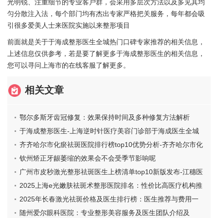
光明锐、注重细节的专业客户群，会采用多层次方法以及多见其均
匀分散注入法，每个部门均有杰出专家严格把关服务，每年都会吸
引很多爱美人士来医院实施以来整形项目
前面就是关于于海成整形医生全城热门口碑专家推荐的相关信息，
上述信息仅供参考，若是要了解更多于海成整形医生的相关信息，
您可以寻问上海市的在线客服了解更多。
相关文章
鄂尔多斯牙齿冠修复：效果保持时间及多种修复方法解析
于海成整形医生-上海逆时针医疗美容门诊部于海成医生全城
热门口碑专家推荐
齐齐哈尔市化瘀祛斑医院排行榜top10优势分析-齐齐哈尔市化
瘀祛斑整形医院
钦州矫正牙龈萎缩的效果会不会受季节影响呢
广州市皮秒激光整形祛斑医生上榜清单top10新版发布-江穗医
生网友口碑推荐_值得收藏
2025上海e光嫩肤祛斑术整形医院排名：性价比高医疗机构推
荐
2025年长春激光祛斑价格及医生排行榜：医生推荐与费用一
览
随州爱尔眼科医院：专业整形美容服务及医生团队介绍及