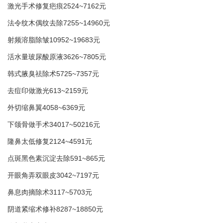
激光手术修复疤痕2524~7162元
法令纹木偶纹去除7255~14960元
射频溶脂除皱10952~19683元
活水量玻尿酸原液3626~7805元
韩式腋臭祛除术5725~7357元
去痘印做激光613~2159元
外切缩鼻翼4058~6369元
下颌骨做手术34017~50216元
隆鼻太低修复2124~4591元
点斑黑色素沉淀去除591~865元
开眼角弄双眼皮3042~7197元
鼻息肉摘除术3117~5703元
阴道紧缩术修补8287~18850元