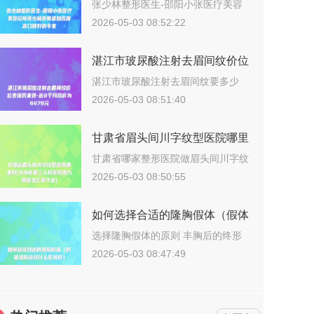
美容诊所张少林医师是知名度高
张少林整形医生-邵阳小张医疗美容
诊所张少…
口碑好的专家
2026-05-03 08:52:22
湛江市玻尿酸注射去眉间纹价位
表强势来袭-近8个月均价为
湛江市玻尿酸注射去眉间纹要多少
钱？202…
4479元
2026-05-03 08:51:40
甘肃省眉头间川字纹型医院哪里
好(天水市第三人民医院潜力股
甘肃省哪家整形医院做眉头间川字纹
更好？说…
医生汇聚于此)
2026-05-03 08:50:55
如何选择合适的隆胸假体（假体
隆胸选择什么形状好）
选择隆胸假体的原则 丰胸后的终形
态取决…
2026-05-03 08:47:49