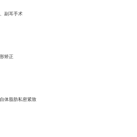
、副耳手术
形矫正
自体脂肪私密紧致