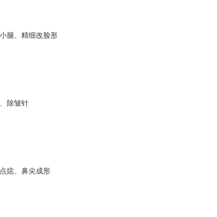
小腿、精细改脸形
、除皱针
点痣、鼻尖成形