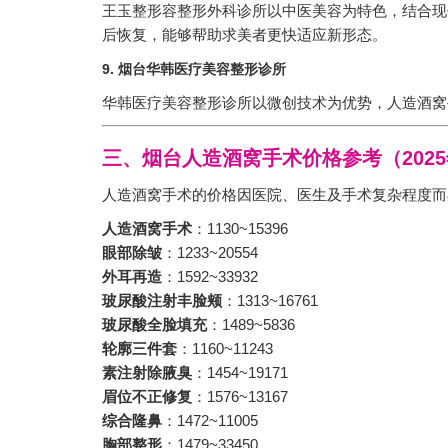
王玉整形容整形外科诊所以中医美容为特色，结合现
后恢复，能够帮助求美者更快适应新形态。
9. 烟台华韩医疗美容整形诊所
华韩医疗美容整形诊所以微创技术为优势，人造酒窝
三、烟台人造酒窝手术价格参考（202
人造酒窝手术的价格因医院、医生及手术复杂程度而
人造酒窝手术
：1130~15396
眼部除皱
：1233~20554
外耳再造
：1592~33932
玻尿酸注射丰脸颊
：1313~16761
玻尿酸全脸填充
：1489~5836
轮廓三件套
：1160~11243
素注射除腋臭
：1454~19171
眉位不正修复
：1576~13167
综合隆鼻
：1472~11005
胸部整形
：1479~33450