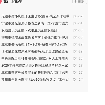
热门推荐
更多
无锡市吴怀庆整形医生价格(价目)表全新详细曝
[05-02]
光
宁波市激光塑形价格表全新表一览-宁波市激光
[05-01]
塑形价格行情
双眼皮该怎么贴（双眼皮怎么贴双眼贴）
[04-30]
柳州市植眉医生在榜名单前十强强力推荐-柳州
[04-30]
市植眉整形医生
北京市去疤液整形外科价格表(费用)均价2025
[04-29]
一览-北京市去疤液具体费用是多少钱
活水量玻尿酸原液有害处吗,活水量玻尿酸原液
[04-29]
术的坏处
中央医院口腔科费用表明细概况-附人工釉质美
[04-28]
牙案例
2025年丹东市隐适美牙医院上榜清单严选六家-
[04-27]
丹东市隐适美牙口腔医院
北京市整容鼻修复安全的整形医院(北京可思美
[04-26]
医疗美容机构技术点评_附价格一览表)
常州市歪鼻医院排名top10强悉数盘点（常州百
[04-24]
年植发医疗美容诊所价格不贵口碑好）