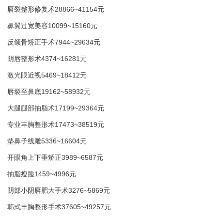
唇裂整形修复术28866~41154元
鼻翼过宽美容10099~15160元
反颌骨矫正手术7944~29634元
阴唇整形术4374~16281元
激光眼近视5469~18412元
唇裂至鼻底19162~58932元
大腿腿部抽脂术17199~29364元
专业丰胸整形术17473~38519元
垫鼻子线雕5336~16604元
开眼角上下垂矫正3989~6587元
抽脂瘦脸1459~4996元
阴部小阴唇肥大手术3276~5869元
韩式丰胸整形手术37605~49257元