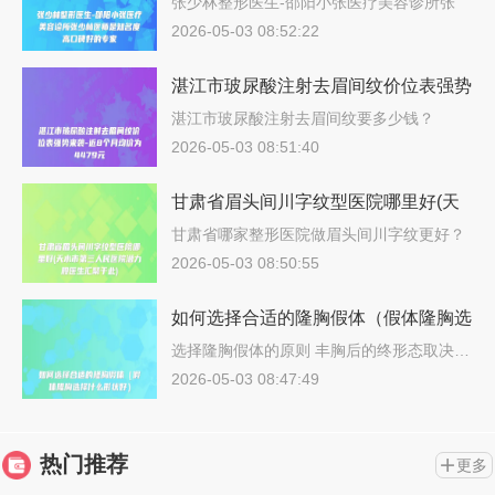
张少林整形医生-邵阳小张医疗美容诊所张
少…
2026-05-03 08:52:22
湛江市玻尿酸注射去眉间纹价位表强势
来袭-近8个月均价为4479元
湛江市玻尿酸注射去眉间纹要多少钱？
202…
2026-05-03 08:51:40
甘肃省眉头间川字纹型医院哪里好(天
水市第三人民医院潜力股医生汇聚于
甘肃省哪家整形医院做眉头间川字纹更好？
说…
此)
2026-05-03 08:50:55
如何选择合适的隆胸假体（假体隆胸选
择什么形状好）
选择隆胸假体的原则 丰胸后的终形态取决…
2026-05-03 08:47:49
热门推荐
更多