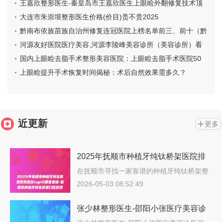
王嘉欣整形医生-秦皇岛市王嘉欣医生上眼睑外翻修复技术顶
呱呱
大连市朱崇垠整形医生价格(价目)贵不贵2025
黔南布依族苗族自治州修复连冠医院上榜名单前三、前十（黔
南布依族苗族自治州修复连冠口腔医院成功入围）
河源友好医院医疗美容,河源李陵峰美容诊所（美容诊所）看
哪家医院技术好
国内上眼睑去脂手术整形美容医院：上眼睑去脂手术医院50
强精选榜单
上眼睑提升手术恢复时间揭秘：术后自然效果需多久？
近更新
更多
2025年抚顺市种植牙纯钛桥架医院排
名top10哪家靠谱-抚顺市种植牙纯钛桥
在抚顺市寻找一家靠谱的种植牙纯钛桥架整
形…
架口腔医院
2026-05-03 08:52:49
张少林整形医生-邵阳小张医疗美容诊
所张少林医师是知名度高口碑好的专家