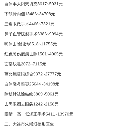
自体丰太阳穴填充3617~5031元
下颌骨内侧13486~34708元
三角眼做手术4466~7321元
鼻子血管破裂手术6386~9994元
嗨体去除泪沟8518~11755元
红色烫伤疤痕去除1501~4065元
面部线雕2072~7115元
芭比翘睫眼综合9372~27777元
自体隆鼻整容25644~34198元
除皱针祛除皱纹3809~5061元
去黑眼圈去眼袋1242~2158元
眼睛一高一低矫正手术5411~13970元
二、大连市朱崇垠整形医生