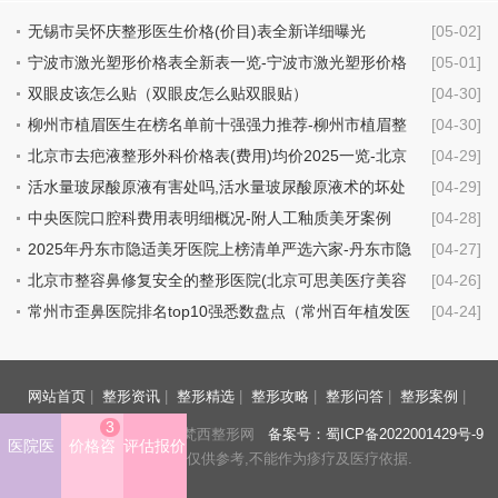
无锡市吴怀庆整形医生价格(价目)表全新详细曝光
[05-02]
宁波市激光塑形价格表全新表一览-宁波市激光塑形价格
[05-01]
行情
双眼皮该怎么贴（双眼皮怎么贴双眼贴）
[04-30]
柳州市植眉医生在榜名单前十强强力推荐-柳州市植眉整
[04-30]
形医生
北京市去疤液整形外科价格表(费用)均价2025一览-北京
[04-29]
市去疤液具体费用是多少钱
活水量玻尿酸原液有害处吗,活水量玻尿酸原液术的坏处
[04-29]
中央医院口腔科费用表明细概况-附人工釉质美牙案例
[04-28]
2025年丹东市隐适美牙医院上榜清单严选六家-丹东市隐
[04-27]
适美牙口腔医院
北京市整容鼻修复安全的整形医院(北京可思美医疗美容
[04-26]
机构技术点评_附价格一览表)
常州市歪鼻医院排名top10强悉数盘点（常州百年植发医
[04-24]
疗美容诊所价格不贵口碑好）
网站首页
|
整形资讯
|
整形精选
|
整形攻略
|
整形问答
|
整形案例
|
3
https://www.fnxzyy.com/ 梵西整形网
备案号：蜀ICP备2022001429号-9
医院医
价格咨
评估报价
声明：本站信息仅供参考,不能作为疹疗及医疗依据.