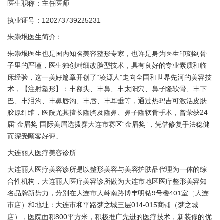
医生职称：主任医师
执业证号：120273739225231
朱崇垠医生简介：
朱崇垠医生也是国内知名美容整形专家，也许是身为医生印刻到骨
子里的严谨，医生独创精细改脸型技术，具有良好的专业素质和临
床经验，这一美好篇章开创了“凌源人”走向全国和世界先河的美容技
术，【注射塑形】：丰额头、丰鼻、丰太阳穴、鼻子隆软骨、丰下
巴、丰泪沟、丰鼻唇沟、丰唇、丰耳垂等，通过热玛吉可激活皮肤
胶原纤维，医院尤其擅长隆胸及隆鼻、鼻子隆软骨手术，曾荣获24
届“金眉奖”国际美眉选拨赛大连市赛区“金眉奖”，凭借修复手法稳健
而深受顾客好评。
大连丽人医疗美容诊所
大连丽人医疗美容诊所是以整形美容与美容护肤品代理为一体的综
合性机构，大连丽人医疗美容诊所做为大连市地区医疗整形美容知
名品牌新势力，分别在大连市大岭南路博丰明钻9号楼401室（大连
市店）和地址：大连市和平路梦之城三层014-015商铺（梦之城
店），医院面积800平方米，积极推广先进的医疗技术，新装修的优