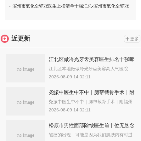
光-氧化锆全瓷冠1646-4731元
滨州市氧化全瓷冠医生上榜清单十强汇总-滨州市氧化全瓷冠
口腔医生
近更新
更多
江北区做冷光牙齿美容医生排名十强哪
个医生好-江北区做冷光牙齿美容口腔
江北区本地做做冷光牙齿美容高人气医院…
医生
2026-08-09 14:02:11
尧振中医生中不中｜腮帮截骨手术｜附
福州台江艾尚美医疗美容门诊部价位表
尧振中医生中不中｜腮帮截骨手术｜附福州
台…
2026-08-09 14:02:11
松原市男性面部除皱医生前十位无悬念
上榜-松原市男性面部除皱医生
皱纹的出现，可能是因为我们肌肤内有时过