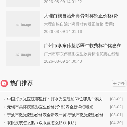
多…
2026-08-09 14:01:22
大理白族自治州鼻骨对称矫正价格(费
用)清单2025热门项目出炉-大理白族自
大理白族自治州鼻骨对称矫正价格(费用)
清…
治州鼻骨对称矫正价格行情
2026-08-09 14:01:16
广州市李东伟整形医生收费标准优惠在
线预览
广州市李东伟整形医生收费标准优惠在线预
览…
2026-08-09 14:00:43
热门推荐
更多
中国打水光医院哪里好：打水光医院前50位哪几个实力
[08-09]
强
无锡市吴怀庆整形医生价格(价目)表全新详细曝光
[05-02]
宁波市激光塑形价格表全新表一览-宁波市激光塑形价格
[05-01]
行情
双眼皮该怎么贴（双眼皮怎么贴双眼贴）
[04-30]