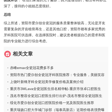
医院评价
： 在他们家做的光子嫩肤，因为是微创的，都没有再那么
深了，接待的小姐姐态度很好。
总结
综上所述，资阳市爱尔创全瓷冠的服务质量整体较高，无论是牙友
需要复杂的牙齿植骨再生，还是其他口腔，资阳市都有多家优秀的
牙科医院可供选择。在选择医院时，建议患者根据自己的需求和医
院的专业能力进行综合考虑。
相关文章
赤峰emax全瓷冠花费多不多
资阳市热门爱尔创全瓷冠牙科医院推荐：专业服务，美丽笑容
一步到位
上饶叶新锋牙科全瓷冠美学修复价格及案例介绍
重庆市3MLava全瓷冠医生排名精华帖-重庆市张卓口腔医生
茂名市整容全瓷冠口腔医生排行出炉-茂名市整容全瓷冠医生
价格费用爆出
绥化市爱尔创全瓷冠口腔医院价格一览及医院医生推荐
重庆瑞扬口腔大学城门诊部（瑞泰高新店）近期价格表强势曝