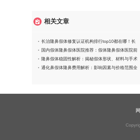
相关文章
长治隆鼻假体修复认证机构排行top10都在哪！长
治城区人民医院整形美容科资深用户推荐
国内假体隆鼻假体医院推荐：假体隆鼻假体医院前
50强名单提前看
隆鼻假体稳固性解析：揭秘假体形状、材料与手术
技巧保障
通化鼻假体隆鼻费用解析：影响因素与价格范围全
揭秘
Copyri