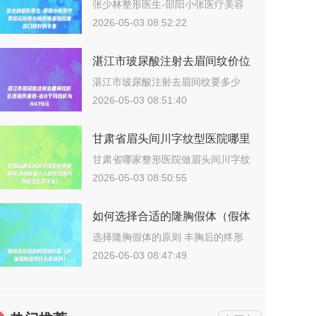
美容诊所张少林医师是知名度高
张少林整形医生-邵阳小张医疗美容
诊所张少…
口碑好的专家
2026-05-03 08:52:22
湛江市玻尿酸注射去眉间纹价位
表强势来袭-近8个月均价为
湛江市玻尿酸注射去眉间纹要多少
钱？202…
4479元
2026-05-03 08:51:40
甘肃省眉头间川字纹型医院哪里
好(天水市第三人民医院潜力股
甘肃省哪家整形医院做眉头间川字纹
更好？说…
医生汇聚于此)
2026-05-03 08:50:55
如何选择合适的隆胸假体（假体
隆胸选择什么形状好）
选择隆胸假体的原则 丰胸后的终形
态取决…
2026-05-03 08:47:49