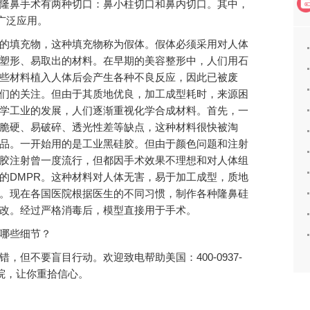
隆鼻手术有两种切口：鼻小柱切口和鼻内切口。其中，
广泛应用。
的填充物，这种填充物称为假体。假体必须采用对人体
塑形、易取出的材料。在早期的美容整形中，人们用石
些材料植入人体后会产生各种不良反应，因此已被废
们的关注。但由于其质地优良，加工成型耗时，来源困
学工业的发展，人们逐渐重视化学合成材料。首先，一
脆硬、易破碎、透光性差等缺点，这种材料很快被淘
品。一开始用的是工业黑硅胶。但由于颜色问题和注射
胶注射曾一度流行，但都因手术效果不理想和对人体组
的DMPR。这种材料对人体无害，易于加工成型，质地
。现在各国医院根据医生的不同习惯，制作各种隆鼻硅
改。经过严格消毒后，模型直接用于手术。
哪些细节？
但不要盲目行动。欢迎致电帮助美国：400-0937-
院，让你重拾信心。