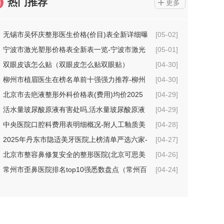
热门推荐
更多
无锡市吴怀庆整形医生价格(价目)表全新详细曝
[05-02]
光
宁波市激光塑形价格表全新表一览-宁波市激光
[05-01]
塑形价格行情
双眼皮该怎么贴（双眼皮怎么贴双眼贴）
[04-30]
柳州市植眉医生在榜名单前十强强力推荐-柳州
[04-30]
市植眉整形医生
北京市去疤液整形外科价格表(费用)均价2025
[04-29]
一览-北京市去疤液具体费用是多少钱
活水量玻尿酸原液有害处吗,活水量玻尿酸原液
[04-29]
术的坏处
中央医院口腔科费用表明细概况-附人工釉质美
[04-28]
牙案例
2025年丹东市隐适美牙医院上榜清单严选六家-
[04-27]
丹东市隐适美牙口腔医院
北京市整容鼻修复安全的整形医院(北京可思美
[04-26]
医疗美容机构技术点评_附价格一览表)
常州市歪鼻医院排名top10强悉数盘点（常州百
[04-24]
年植发医疗美容诊所价格不贵口碑好）