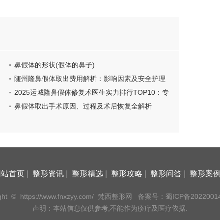
鼻假体的形状(假体的鼻子)
随州隆鼻假体取出费用解析：影响因素及安全护理
指南
2025运城隆鼻假体修复术医生实力排行TOP10：专
业医生介绍及项目价格一览
鼻假体取出手术原因、过程及术后恢复全解析
网站首页
|
整形资讯
|
整形精选
|
整形攻略
|
整形问答
|
整形案
ght
©
https://www.fnxzyy.com/ 梵西整形网
备案号：蜀ICP备20220014
声明：本站信息仅供参考,不能作为疹疗及医疗依据.