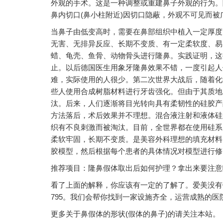
外观的手术。这是一种调整或重建鼻子外观的行为。
鼻内切口(鼻小柱附近)因切口隐蔽，外观不可见而被
当鼻子由低变高时，需要在鼻部组织中植入一定厚度
无害、无排异反应、长期不变质、有一定柔软度、易
蜡、龟壳、鱼骨、动物骨头进行隆鼻。实践证明，这
止。以后德国医生用象牙隆鼻效果不错，一度引起人
难，实际使用的人很少。第二次世界大战后，随着化
些人使用合成树脂材料进行牙齿强化。但由于其质地
汰。后来，人们逐渐将目光转向具有柔韧性的硅胶产
方法落后，术后效果并不理想。混合液注射和液体硅
织有不良刺激而被淘汰。目前，全世界都在使用硅系
柔软牢固，长期不变质。是美容外科理想的填充材料
胶模型，然后根据每个患者的具体情况对模型进行修
推荐项目：隆鼻假体取出后如何护理？拿出来要注意
看了上面的解释，你应该有一定的了解了。爱美没有错，
795。我们会帮你找到一家设施齐全，运营成熟的医
更多关于鼻假体的形状(假体的鼻子)的请关注本站。