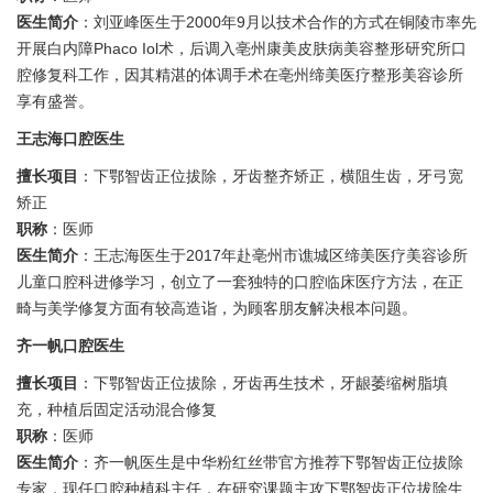
医生简介
：刘亚峰医生于2000年9月以技术合作的方式在铜陵市率先
开展白内障Phaco Iol术，后调入亳州康美皮肤病美容整形研究所口
腔修复科工作，因其精湛的体调手术在亳州缔美医疗整形美容诊所
享有盛誉。
王志海口腔医生
擅长项目
：下鄂智齿正位拔除，牙齿整齐矫正，横阻生齿，牙弓宽
矫正
职称
：医师
医生简介
：王志海医生于2017年赴亳州市谯城区缔美医疗美容诊所
儿童口腔科进修学习，创立了一套独特的口腔临床医疗方法，在正
畸与美学修复方面有较高造诣，为顾客朋友解决根本问题。
齐一帆口腔医生
擅长项目
：下鄂智齿正位拔除，牙齿再生技术，牙龈萎缩树脂填
充，种植后固定活动混合修复
职称
：医师
医生简介
：齐一帆医生是中华粉红丝带官方推荐下鄂智齿正位拔除
专家，现任口腔种植科主任，在研究课题主攻下鄂智齿正位拔除生