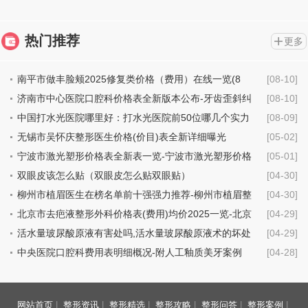
热门推荐
更多
南平市做丰脸颊2025修复类价格（费用）在线一览(8
[08-10]
月-3月做丰脸颊均价为：13938元)
济南市中心医院口腔科价格表全新版本公布-牙齿歪斜纠
[08-10]
正29588-143575元
中国打水光医院哪里好：打水光医院前50位哪几个实力
[08-09]
强
无锡市吴怀庆整形医生价格(价目)表全新详细曝光
[05-02]
宁波市激光塑形价格表全新表一览-宁波市激光塑形价格
[05-01]
行情
双眼皮该怎么贴（双眼皮怎么贴双眼贴）
[04-30]
柳州市植眉医生在榜名单前十强强力推荐-柳州市植眉整
[04-30]
形医生
北京市去疤液整形外科价格表(费用)均价2025一览-北京
[04-29]
市去疤液具体费用是多少钱
活水量玻尿酸原液有害处吗,活水量玻尿酸原液术的坏处
[04-29]
中央医院口腔科费用表明细概况-附人工釉质美牙案例
[04-28]
网站首页
|
整形资讯
|
整形精选
|
整形攻略
|
整形问答
|
整形案例
|