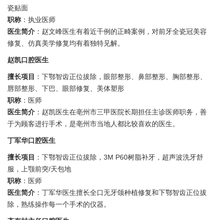
瓷贴面
职称
：执业医师
医生简介
：赵文峰医生有着近千例的正畸案例，对前牙全瓷冠美容
修复、仿真美学修复均有着独特见解。
赵凯口腔医生
擅长项目
：下鄂智齿正位拔除，眼部整形、鼻部整形、胸部整形、
唇部整形、下巴、眼部修复、美体塑形
职称
：医师
医生简介
：赵凯医生在亳州市三甲医院长期担任主诊医师职务，善
于为顾客进行手术，是亳州市当地人都比较喜欢的医生。
丁军华口腔医生
擅长项目
：下鄂智齿正位拔除，3M P60树脂补牙，超声波洗牙舒
服，上颚前突/天包地
职称
：医师
医生简介
：丁军华医生擅长全口无牙颌种植修复和下鄂智齿正位拔
除，熟练操作每一个手术的仪器。