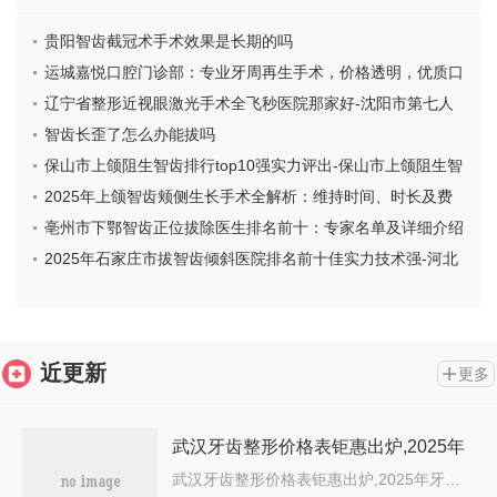
贵阳智齿截冠术手术效果是长期的吗
运城嘉悦口腔门诊部：专业牙周再生手术，价格透明，优质口
腔医疗服务
辽宁省整形近视眼激光手术全飞秒医院那家好-沈阳市第七人
民医院一一上榜
智齿长歪了怎么办能拔吗
保山市上颌阻生智齿排行top10强实力评出-保山市上颌阻生智
齿口腔医生
2025年上颌智齿颊侧生长手术全解析：维持时间、时长及费
用详解
亳州市下鄂智齿正位拔除医生排名前十：专家名单及详细介绍
2025年石家庄市拔智齿倾斜医院排名前十佳实力技术强-河北
省三院口腔颌面外科连锁凭实力胜出
近更新
更多
武汉牙齿整形价格表钜惠出炉,2025年
牙齿整形价格为3041元-57920元
武汉牙齿整形价格表钜惠出炉,2025年牙…