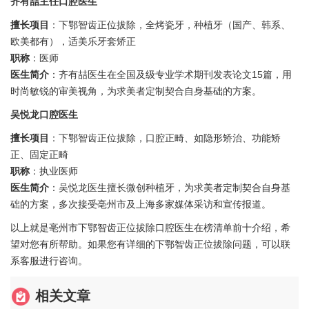
齐有喆主任口腔医生
擅长项目
：下鄂智齿正位拔除，全烤瓷牙，种植牙（国产、韩系、
欧美都有），适美乐牙套矫正
职称
：医师
医生简介
：齐有喆医生在全国及级专业学术期刊发表论文15篇，用
时尚敏锐的审美视角，为求美者定制契合自身基础的方案。
吴悦龙口腔医生
擅长项目
：下鄂智齿正位拔除，口腔正畸、如隐形矫治、功能矫
正、固定正畸
职称
：执业医师
医生简介
：吴悦龙医生擅长微创种植牙，为求美者定制契合自身基
础的方案，多次接受亳州市及上海多家媒体采访和宣传报道。
以上就是亳州市下鄂智齿正位拔除口腔医生在榜清单前十介绍，希
望对您有所帮助。如果您有详细的下鄂智齿正位拔除问题，可以联
系客服进行咨询。
相关文章