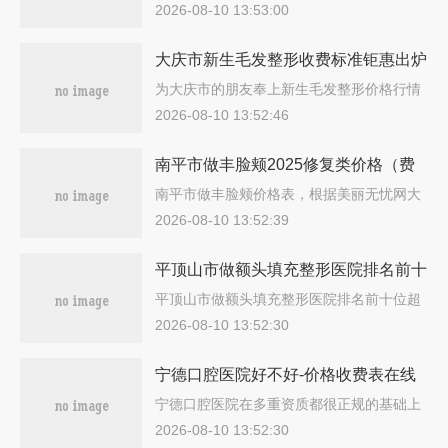
2026-08-10 13:53:00
大庆市新生毛发整形收费标准钜惠出炉
(近6个月均价为：26732元)
为大庆市的朋友奉上新生毛发整形价格行情
参…
2026-08-10 13:52:46
南平市做丰脸颊2025修复类价格（费
用）在线一览(8月-3月做丰脸颊均价
南平市做丰脸颊价格表，根据美丽无忧网大
数…
为：13938元)
2026-08-10 13:52:39
平顶山市做额头填充整形医院排名前十
位超全榜单更新(平顶山新华安一峰医
平顶山市做额头填充整形医院排名前十位超
全…
疗美容诊所价格收费同步)
2026-08-10 13:52:30
宁德口腔医院好不好-价格收费表在线
一览
宁德口腔医院在多重资质都很正规的基础上
更…
2026-08-10 13:52:30