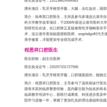
医生执业证号：120136614954583
擅长项目：乳牙牙根管开髓，大腿，去红血丝，面部
简介：徐寿英口腔医生，主持及参与多项连云港市自
科大学教学改革项目，于2008年获连云港市医科大
部研究生在读，在口腔矫正及疑难骨性牙颌畸形非手
术，连云港市美加贴面授权医师、angelalign时
美学修复，才能更加专业得完成手术。
程恩祥口腔医生
医生职称：副主任医师
医生执业证号：220257331727568
擅长项目：乳牙牙根管开髓，口腔颌面损伤，能独立
简介：程恩祥口腔医生，主导参与了该疾病诊疗医生
面有丰富的临床整形经验，是内蒙古较为知名的有名
临床教学培训中心，获医疗成果奖、科技进步奖及申
院学习进修一年，掌握了更加扎实的理论基础和实践