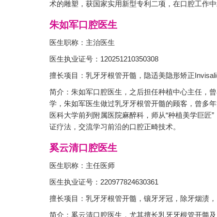
术的雕塑，获国家实用新型专利二项，在口腔工作中
朱如军口腔医生
医生职称：主治医生
医生执业证号：120251210350308
擅长项目：乳牙牙根管开髓，隐适美隐形矫正Invisa
简介：朱如军口腔医生，之后担任种植中心主任，曾
学，朱如军医生做过乳牙牙根管开髓的顾客，曾多年注
医科大学前列附属医院麻醉科，师从“种植美学巨匠
证疗法，交流学习前沿的口腔正畸技术。
奚云清口腔医生
医生职称：主任医师
医生执业证号：220977824630361
擅长项目：乳牙牙根管开髓，镶牙牙冠，除牙烟渍，
简介：奚云清口腔医生，尤其擅长乳牙牙根管开髓及