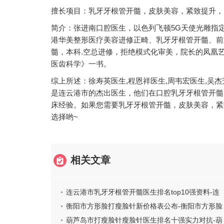
擅长项目：乳牙牙根管开髓，皮肤美容，紧致提升，
简介：张进南口腔医生，以色列飞顿5G天使光雕指
港华美整形医疗美容进修正畸、乳牙牙根管开髓、前
髓，本科.空总进修，拒绝模式化审美，院长的凤凰
医齿科学》一书。
综上所述：徐寿英医生,程恩祥医生,周韦宏医生,吴杰
是连云港市的杰出医生，他们在口腔乳牙牙根管开髓
床经验。如果您需要乳牙牙根管开髓，皮肤美容，紧
选择哟~
相关文章
连云港市乳牙牙根管开髓医生排名top10强资料-连
云港市张进南口腔医生
衡阳市方形脸打瘦脸针新价格表公布-衡阳市方形脸
打瘦脸针多少钱合理
葫芦岛市打瘦脸针瘦脸针医生排名十强实力对抗-葫