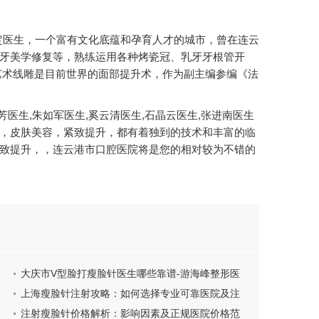
定医生，一个富有文化底蕴和孕育人才的城市，曾在连云
牙美学修复等，熟练运用各种烤瓷冠、乳牙牙根管开
艺术线雕是目前世界的面部提升术，作为副主编参编《法
芳医生,朱如军医生,奚云清医生,石晶云医生,张进南医生
，皮肤美容，紧致提升，都有着独到的技术和丰富的临
致提升，，连云港市口腔医院将是您的相对较为不错的
大庆市V型脸打瘦脸针医生哪些靠谱-游海峰整形医
生价格表一览
上海瘦脸针注射攻略：如何选择专业可靠医院及注
意事项
注射瘦脸针价格解析：影响因素及正规医院价格范