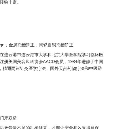
经验丰富。
lign，金属托槽矫正，陶瓷自锁托槽矫正
在连云港市连云港市大学和北京大学医学院学习临床医
册美国美容齿科协会AACD会员，1984年进修于中国
”，精通两岸针灸医学疗法、国外天然药物疗法和中医辩
门牙双桥
后牙骨量不足的种植修复，才能让安全和效果得意保