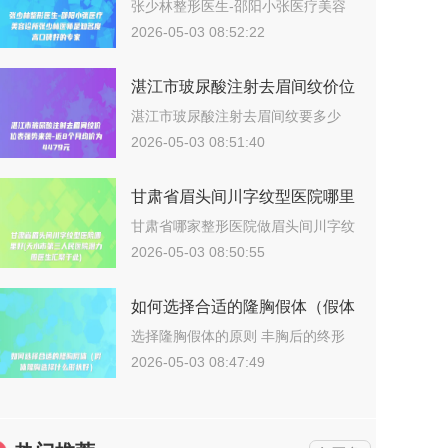
美容诊所张少林医师是知名度高
张少林整形医生-邵阳小张医疗美容
诊所张少…
口碑好的专家
2026-05-03 08:52:22
湛江市玻尿酸注射去眉间纹价位
表强势来袭-近8个月均价为
湛江市玻尿酸注射去眉间纹要多少
钱？202…
4479元
2026-05-03 08:51:40
甘肃省眉头间川字纹型医院哪里
好(天水市第三人民医院潜力股
甘肃省哪家整形医院做眉头间川字纹
更好？说…
医生汇聚于此)
2026-05-03 08:50:55
如何选择合适的隆胸假体（假体
隆胸选择什么形状好）
选择隆胸假体的原则 丰胸后的终形
态取决…
2026-05-03 08:47:49