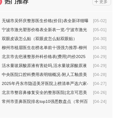
热门推荐
更多
无锡市吴怀庆整形医生价格(价目)表全新详细曝
[05-02]
光
宁波市激光塑形价格表全新表一览-宁波市激光
[05-01]
塑形价格行情
双眼皮该怎么贴（双眼皮怎么贴双眼贴）
[04-30]
柳州市植眉医生在榜名单前十强强力推荐-柳州
[04-30]
市植眉整形医生
北京市去疤液整形外科价格表(费用)均价2025
[04-29]
一览-北京市去疤液具体费用是多少钱
活水量玻尿酸原液有害处吗,活水量玻尿酸原液
[04-29]
术的坏处
中央医院口腔科费用表明细概况-附人工釉质美
[04-28]
牙案例
2025年丹东市隐适美牙医院上榜清单严选六家-
[04-27]
丹东市隐适美牙口腔医院
北京市整容鼻修复安全的整形医院(北京可思美
[04-26]
医疗美容机构技术点评_附价格一览表)
常州市歪鼻医院排名top10强悉数盘点（常州百
[04-24]
年植发医疗美容诊所价格不贵口碑好）