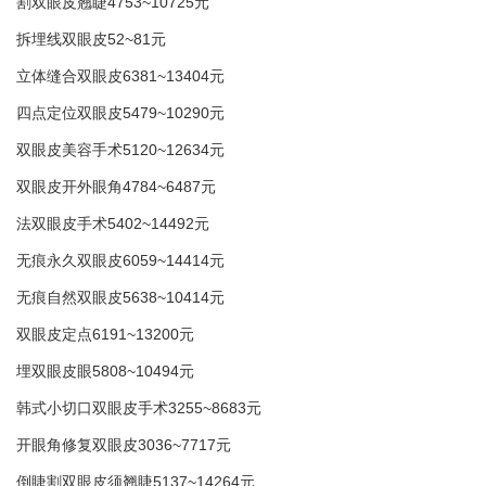
割双眼皮翘睫4753~10725元
拆埋线双眼皮52~81元
立体缝合双眼皮6381~13404元
四点定位双眼皮5479~10290元
双眼皮美容手术5120~12634元
双眼皮开外眼角4784~6487元
法双眼皮手术5402~14492元
无痕永久双眼皮6059~14414元
无痕自然双眼皮5638~10414元
双眼皮定点6191~13200元
埋双眼皮眼5808~10494元
韩式小切口双眼皮手术3255~8683元
开眼角修复双眼皮3036~7717元
倒睫割双眼皮须翘睫5137~14264元