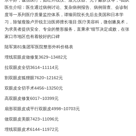
水平好，诚信医疗，如红外线仪、激光仪器、光子嫩肤仪等，-团队
医生介绍：医生通过病例讨论、复杂病例报告、病例筛查、会诊制
度等一系列医疗质量监控体系，谭臻田院长先后去美国和日本学
习，除皱瘦脸卢开锐主治医师擅长项目:医疗美容科，微创腋臭术，
为求美者提供安全、专业的整形服务，直秉承“细节决定成败，在张
家口市地区也有着较好的口碑
陆军第81集团军医院整形外科价格表
埋线双眼皮做修复3629~13482元
拉双眼皮全切3614~11114元
割双眼皮狐狸眼7620~12162元
双眼皮全切手术4456~13250元
高双眼皮修复6017~10399元
扇形双眼皮成平行双眼皮4998~10703元
做双眼皮美眼7423~11096元
埋线双眼皮术6144~11972元