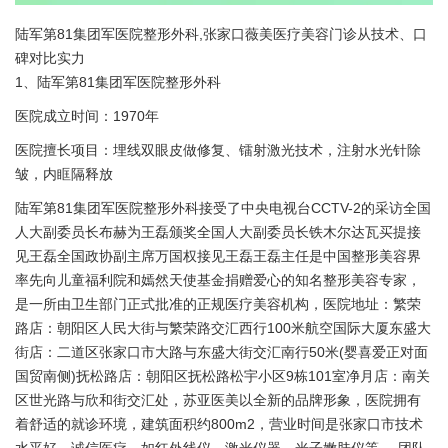
陆军第81集团军医院整形外科,张家口薇美医疗美容门诊从技术、口
碑对比实力
1、陆军第81集团军医院整形外科
医院成立时间：1970年
医院擅长项目：埋线双眼皮做修复、镭射激光技术，注射水光针除
皱，内眶隔释放
陆军第81集团军医院整形外科接受了中央电视台CCTV-2的采访全国
人大副委员长布赫为王磊颁奖全国人大副委员长铁木尔达瓦买提接
见王磊全国政协副主席万国权接见王磊王磊主任是中国整形美容界
率先向儿童福利院和嫣然天使基金捐赠爱心的知名整形美容专家，
是一所由卫生部门正式批准的正规医疗美容机构，医院地址：繁荣
路店：朝阳区人民大街与繁荣路交汇西行100米航空国际大厦东盛大
街店：二道区张家口市大路与东盛大街交汇南行50米(婴喜爱正对面
国贸南侧)抚松路店：朝阳区抚松路松宇小区9栋101室净月店：南关
区世光路与欣和街交汇处，苏亚医美以全新的品牌形象，医院拥有
着舒适的就诊环境，建筑面积约800m2，营业时间是张家口市技术