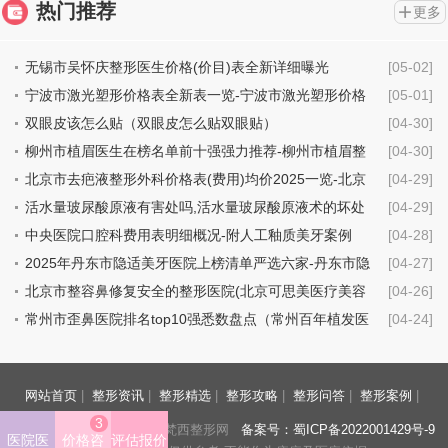
热门推荐
更多
无锡市吴怀庆整形医生价格(价目)表全新详细曝光
[05-02]
宁波市激光塑形价格表全新表一览-宁波市激光塑形价格
[05-01]
行情
双眼皮该怎么贴（双眼皮怎么贴双眼贴）
[04-30]
柳州市植眉医生在榜名单前十强强力推荐-柳州市植眉整
[04-30]
形医生
北京市去疤液整形外科价格表(费用)均价2025一览-北京
[04-29]
市去疤液具体费用是多少钱
活水量玻尿酸原液有害处吗,活水量玻尿酸原液术的坏处
[04-29]
中央医院口腔科费用表明细概况-附人工釉质美牙案例
[04-28]
2025年丹东市隐适美牙医院上榜清单严选六家-丹东市隐
[04-27]
适美牙口腔医院
北京市整容鼻修复安全的整形医院(北京可思美医疗美容
[04-26]
机构技术点评_附价格一览表)
常州市歪鼻医院排名top10强悉数盘点（常州百年植发医
[04-24]
疗美容诊所价格不贵口碑好）
网站首页
|
整形资讯
|
整形精选
|
整形攻略
|
整形问答
|
整形案例
|
3
https://www.fnxzyy.com/ 梵西整形网
备案号：蜀ICP备2022001429号-9
医院医
价格咨
评估报价