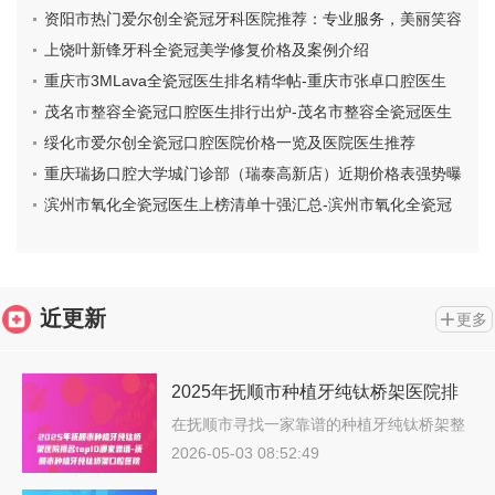
资阳市热门爱尔创全瓷冠牙科医院推荐：专业服务，美丽笑容
一步到位
上饶叶新锋牙科全瓷冠美学修复价格及案例介绍
重庆市3MLava全瓷冠医生排名精华帖-重庆市张卓口腔医生
茂名市整容全瓷冠口腔医生排行出炉-茂名市整容全瓷冠医生
价格费用爆出
绥化市爱尔创全瓷冠口腔医院价格一览及医院医生推荐
重庆瑞扬口腔大学城门诊部（瑞泰高新店）近期价格表强势曝
光-氧化锆全瓷冠1646-4731元
滨州市氧化全瓷冠医生上榜清单十强汇总-滨州市氧化全瓷冠
口腔医生
近更新
更多
2025年抚顺市种植牙纯钛桥架医院排
名top10哪家靠谱-抚顺市种植牙纯钛桥
在抚顺市寻找一家靠谱的种植牙纯钛桥架整
形…
架口腔医院
2026-05-03 08:52:49