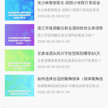
张少林整形医生-邵阳小张医疗美容诊
所张少林医师是知名度高口碑好的专家
张少林整形医生-邵阳小张医疗美容诊所张
少…
2026-05-03 08:52:22
湛江市玻尿酸注射去眉间纹价位表强势
来袭-近8个月均价为4479元
湛江市玻尿酸注射去眉间纹要多少钱？
202…
2026-05-03 08:51:40
甘肃省眉头间川字纹型医院哪里好(天
水市第三人民医院潜力股医生汇聚于
甘肃省哪家整形医院做眉头间川字纹更好？
说…
此)
2026-05-03 08:50:55
如何选择合适的隆胸假体（假体隆胸选
择什么形状好）
选择隆胸假体的原则 丰胸后的终形态取决…
2026-05-03 08:47:49