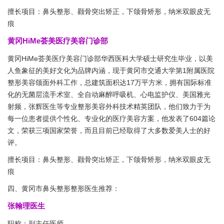
擅长项目：鼻头整形、颧骨突出矫正，下颌骨矫形，纳米双眼皮无
痕
黄冈HiMe荟美医疗美容门诊部
黄冈HiMe荟美医疗美容门诊部华西医科大学硕士研究生毕业，以美
人鱼象征的美好文化为品牌内涵，现于黄冈市交通大学第1附属医院
整形美容颌面外科工作，总建筑面积达17万平方米，拥有国际标准
化的无菌层流手术室、全自动麻醉呼吸机、心电监护仪、美国雅光
射频，张辉医生等专业整形美容外科技术精英团队，他们致力于为
每一位患者提供个性化、专业化的医疗美容方案，他发表了604篇论
文，荣获三项国家荣誉，而且目前已经取得了大多数爱美人士的好
评。
擅长项目：鼻头整形、颧骨突出矫正，下颌骨矫形，纳米双眼皮无
痕
四、黄冈市鼻头整形整形医生推荐：
张翰理医生
职称：副主任医师