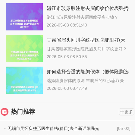
湛江市玻尿酸注射去眉间纹价位表强势
来袭-近8个月均价为4479元
湛江市玻尿酸注射去眉间纹要多少钱？
202…
2026-05-03 08:51:40
甘肃省眉头间川字纹型医院哪里好(天
水市第三人民医院潜力股医生汇聚于
甘肃省哪家整形医院做眉头间川字纹更好？
说…
此)
2026-05-03 08:50:55
如何选择合适的隆胸假体（假体隆胸选
择什么形状好）
选择隆胸假体的原则 丰胸后的终形态取决…
2026-05-03 08:47:49
热门推荐
更多
无锡市吴怀庆整形医生价格(价目)表全新详细曝光
[05-02]