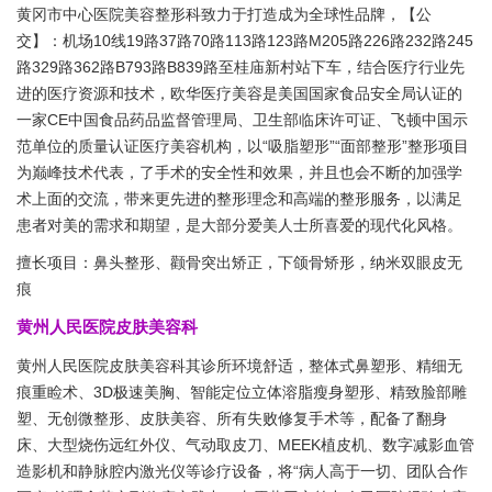
黄冈市中心医院美容整形科致力于打造成为全球性品牌，【公
交】：机场10线19路37路70路113路123路M205路226路232路245
路329路362路B793路B839路至桂庙新村站下车，结合医疗行业先
进的医疗资源和技术，欧华医疗美容是美国国家食品安全局认证的
一家CE中国食品药品监督管理局、卫生部临床许可证、飞顿中国示
范单位的质量认证医疗美容机构，以“吸脂塑形”“面部整形”整形项目
为巅峰技术代表，了手术的安全性和效果，并且也会不断的加强学
术上面的交流，带来更先进的整形理念和高端的整形服务，以满足
患者对美的需求和期望，是大部分爱美人士所喜爱的现代化风格。
擅长项目：鼻头整形、颧骨突出矫正，下颌骨矫形，纳米双眼皮无
痕
黄州人民医院皮肤美容科
黄州人民医院皮肤美容科其诊所环境舒适，整体式鼻塑形、精细无
痕重睑术、3D极速美胸、智能定位立体溶脂瘦身塑形、精致脸部雕
塑、无创微整形、皮肤美容、所有失败修复手术等，配备了翻身
床、大型烧伤远红外仪、气动取皮刀、MEEK植皮机、数字减影血管
造影机和静脉腔内激光仪等诊疗设备，将“病人高于一切、团队合作