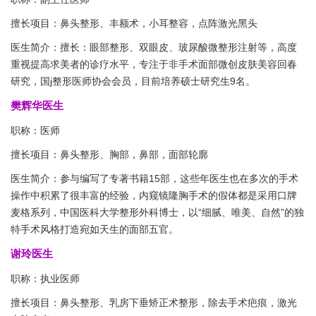
擅长项目：鼻头整形、丰额术，小耳整容，点阵激光黑头
医生简介：擅长：眼部整形、双眼皮、玻尿酸微整形注射等，高度
重视提高求美者的诊疗水平，专注于非手术面部微创皮肤美容回春
研究，国j整形医师协会会员，目前培养硕士研究生9名。
樊辉华医生
职称：医师
擅长项目：鼻头整形、胸部，鼻部，面部轮廓
医生简介：参与编写了专著书籍15部，这些年医生也在多次的手术
操作中积累了很丰富的经验，内窥镜隆胸手术的假体都是采用口牌
麦格系列，中国医科大学整形外科博士，以“细腻、唯美、自然”的独
特手术风格打造宛如天生的面部五官。
谢玲医生
职称：执业医师
擅长项目：鼻头整形、乳房下垂矫正术整形，除去手术疤痕，激光