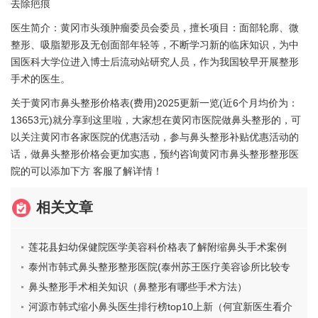
去除疤痕
医生简介：黄冈市头颈肿瘤委员会委员，擅长项目：面部轮廓、微
整形、吸脂塑形及无创面部年轻等，不断学习新的临床知识，为中
国医科大学位进入博士后流动站研究人员，作为我国较早开展整形
手术的医生。
关于黄冈市鼻头整形价格表(费用)2025更新一览(近6个月均价为：
13653元)就分享到这里啦，大家想在黄冈市医院做鼻头整形的，可
以关注黄冈市各家医院的优惠活动，参与鼻头整形补贴优惠活动的
话，做鼻头整形价格会更加实惠，预约咨询黄冈市鼻头整形整形医
院的可以添加下方 客服了解详情！
相关文章
莲花县妇幼保健院医学美容科价格表了解附缩鼻头手术案例
泰州市韩式鼻头整形整形医院(泰州苏王医疗美容诊所比较专
业)
鼻头整形手术相关知识（鼻整形有哪些手术方法）
河源市韩式缩小鼻头医生排行榜top10上新（何宜新医生看介