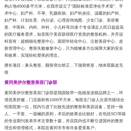
构占地4000多平方米，在我市设立了“国际标准层净化手术室”、手
术中心、妇产科、不孕、乳腺疾病、妇产科炎症、温暖的妇产科、
妇产科、计划生育、内分泌、心理咨询地图、少女门诊、美容整
形、中医科、内科、外科、小儿科等20多个专业满足人民日益提高
的医疗服务需求，知音医疗美容获得医疗资质的整形机构，并开设
科室有：超精细化整形中心、面部年轻化中心、注射美容中心、皮
肤管理中心、整形失败修复中心，只为能够多方位保障大家的安全
和效果，实现轻松塑美的理念。
擅长项目：鼻头整形、颧骨突出矫正，下颌骨矫形，纳米双眼皮无
痕
黄冈美伊尔整形美容门诊部
黄冈美伊尔整形美容门诊部是我国较早一批植发连锁品牌之一，环
境优美舒服，门店面积有1000平方米，每医生门诊人次居市级综合
性医院第一位，院内引进了比较先进的整形和美容设备，坚持一病
人、一手套、一器械的原则，术后的效果会比较好，在包括SCI等级
的专业期刊发表学术文章数十篇，并且院内也不断引进国外的整形
理念和管理模式，本院在黄冈市市有许多爱美客户。