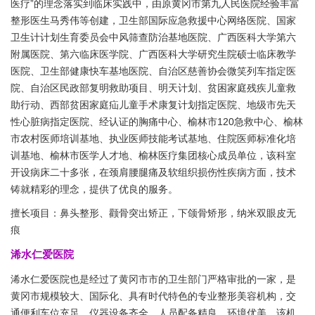
医疗”的理念落实到临床实践中，由原黄冈市第九人民医院经验丰富
整形医生马秀伟等创建，卫生部国际应急救援中心网络医院、国家
卫生计计划生育委员会中风筛查防治基地医院、广西医科大学第六
附属医院、第六临床医学院、广西医科大学研究生院硕士临床教学
医院、卫生部健康快车基地医院、自治区慈善协会微笑列车指定医
院、自治区民政部复明救助项目、明天计划、贫困家庭残疾儿童救
助行动、西部贫困家庭疝儿童手术康复计划指定医院、地级市先天
性心脏病指定医院、经认证的胸痛中心、榆林市120急救中心、榆林
市农村医师培训基地、执业医师技能考试基地、住院医师标准化培
训基地、榆林市医学人才地、榆林医疗集团核心成员单位，该科室
开设病床二十多张，在颈肩腰腿痛及软组织损伤性疾病方面，技术
铸就精彩的理念，提供了优良的服务。
擅长项目：鼻头整形、颧骨突出矫正，下颌骨矫形，纳米双眼皮无
痕
浠水仁爱医院
浠水仁爱医院也是经过了黄冈市市的卫生部门严格审批的一家，是
黄冈市规模较大、国际化、具有时代特色的专业整形美容机构，交
通便利车位充足，仪器设备齐全、人员配备精良、环境优美，该机