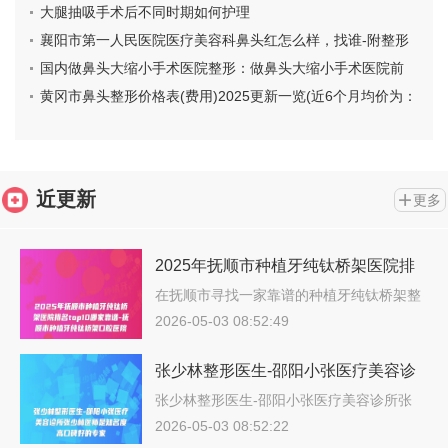
绍网评不错）
大腿抽吸手术后不同时期如何护理
襄阳市第一人民医院医疗美容科鼻头红怎么样，找谁-附整形
价格(价目)表
国内做鼻头大缩小手术医院整形：做鼻头大缩小手术医院前
50名连锁机构上榜
黄冈市鼻头整形价格表(费用)2025更新一览(近6个月均价为：
13653元)
近更新
更多
2025年抚顺市种植牙纯钛桥架医院排
名top10哪家靠谱-抚顺市种植牙纯钛桥
在抚顺市寻找一家靠谱的种植牙纯钛桥架整
形…
架口腔医院
2026-05-03 08:52:49
张少林整形医生-邵阳小张医疗美容诊
所张少林医师是知名度高口碑好的专家
张少林整形医生-邵阳小张医疗美容诊所张
少…
2026-05-03 08:52:22