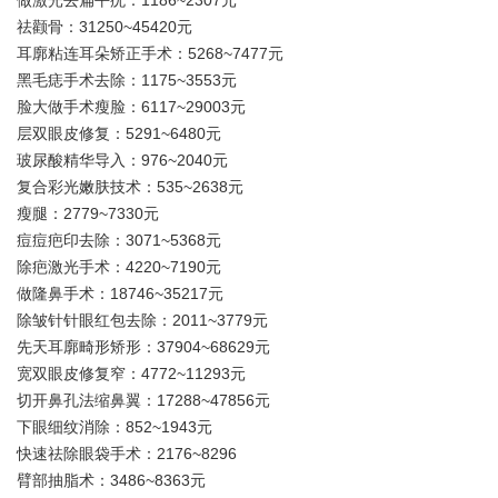
做激光去扁平疣：1186~2307元
祛颧骨：31250~45420元
耳廓粘连耳朵矫正手术：5268~7477元
黑毛痣手术去除：1175~3553元
脸大做手术瘦脸：6117~29003元
层双眼皮修复：5291~6480元
玻尿酸精华导入：976~2040元
复合彩光嫩肤技术：535~2638元
瘦腿：2779~7330元
痘痘疤印去除：3071~5368元
除疤激光手术：4220~7190元
做隆鼻手术：18746~35217元
除皱针针眼红包去除：2011~3779元
先天耳廓畸形矫形：37904~68629元
宽双眼皮修复窄：4772~11293元
切开鼻孔法缩鼻翼：17288~47856元
下眼细纹消除：852~1943元
快速祛除眼袋手术：2176~8296
臂部抽脂术：3486~8363元