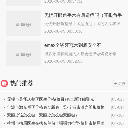
高都怎么收费
2026-08-09 08:34:32
无忧开眼角手术有后遗症吗（开眼角手
术麻烦吗）
无忧开眼角整形手术是通过手术的方法将求
美…
2026-08-09 08:33:36
emax全瓷牙冠术到底安全不
很多牙齿有问题的人都会选择做烤瓷牙修
复，…
2026-08-09 08:32:55
热门推荐
更多
无锡市吴怀庆整形医生价格(价目)表全新详细曝光
[05-02]
宁波市激光塑形价格表全新表一览-宁波市激光塑形价格
[05-01]
行情
双眼皮该怎么贴（双眼皮怎么贴双眼贴）
[04-30]
柳州市植眉医生在榜名单前十强强力推荐-柳州市植眉整
[04-30]