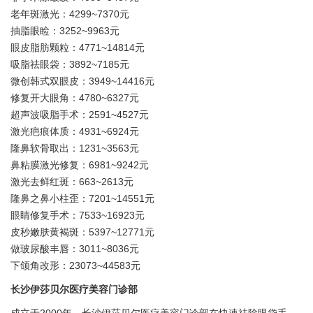
老年斑激光：4299~7370元
抽脂眼睑：3252~9963元
眼皮脂肪颗粒：4771~14814元
吸脂祛眼袋：3892~7185元
微创韩式双眼皮：3949~14416元
修复开大眼角：4780~6327元
超声波吸脂手术：2591~4527元
激光疤痕体质：4931~6924元
隆鼻软骨取出：1231~3563元
鼻粘膜激光修复：6981~9242元
激光去鲜红斑：663~2613元
隆鼻之鼻小柱歪：7201~14551元
眼睛修复手术：7533~16923元
皮秒嫩肤黄褐斑：5397~12771元
做玻尿酸丰唇：3011~8036元
下颌角改形：23073~44583元
长沙伊莎贝尔医疗美容门诊部