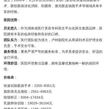
成立于2000年，长沙伊莎贝尔医疗美容门诊部在快速祛除眼袋手
术、眼纹眼袋淡化消除、削腮骨、激光眼皮抽脂手术等领域具有丰
富的经验。
医院优势
：
历史悠久
：作为湖南省医疗美容专科医生平台化医生集团品牌，医
院拥有丰富的临床经验和良好的口碑。
团队实力
：医疗团队较为强大，卢钟勋院长从商谈到术后护理全权
负责，手术安全可靠。
服务理念
：秉承严谨严苛的服务标准，为求美者提供安全、舒适的
诊疗环境。
环境舒适
：医院环境整洁温馨，拥有温馨优雅独树一帜的就职环
境。
价格表
：
快速祛除眼袋手术：2255~8351元
脂肪填充去颈纹：2561~6963元
咬颌矫正：5004~17434元
乳腺肿块切除：19029~36104元