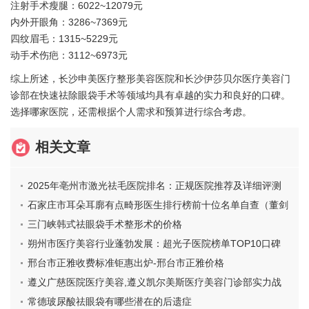
注射手术瘦腿：6022~12079元
内外开眼角：3286~7369元
四纹眉毛：1315~5229元
动手术伤疤：3112~6973元
综上所述，长沙申美医疗整形美容医院和长沙伊莎贝尔医疗美容门
诊部在快速祛除眼袋手术等领域均具有卓越的实力和良好的口碑。
选择哪家医院，还需根据个人需求和预算进行综合考虑。
相关文章
2025年亳州市激光祛毛医院排名：正规医院推荐及详细评测
石家庄市耳朵耳廓有点畸形医生排行榜前十位名单自查（董剑
峰医生实力细数）
三门峡韩式祛眼袋手术整形术的价格
朔州市医疗美容行业蓬勃发展：超光子医院榜单TOP10口碑
推荐
邢台市正雅收费标准钜惠出炉-邢台市正雅价格
遵义广慈医院医疗美容,遵义凯尔美斯医疗美容门诊部实力战
PK开始对抗一战高下
常德玻尿酸祛眼袋有哪些潜在的后遗症