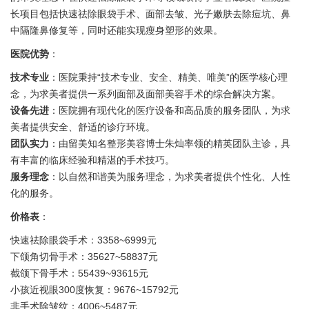
长项目包括快速祛除眼袋手术、面部去皱、光子嫩肤去除痘坑、鼻
中隔隆鼻修复等，同时还能实现瘦身塑形的效果。
医院优势
：
技术专业
：医院秉持“技术专业、安全、精美、唯美”的医学核心理
念，为求美者提供一系列面部及面部美容手术的综合解决方案。
设备先进
：医院拥有现代化的医疗设备和高品质的服务团队，为求
美者提供安全、舒适的诊疗环境。
团队实力
：由留美知名整形美容博士朱灿率领的精英团队主诊，具
有丰富的临床经验和精湛的手术技巧。
服务理念
：以自然和谐美为服务理念，为求美者提供个性化、人性
化的服务。
价格表
：
快速祛除眼袋手术：3358~6999元
下颌角切骨手术：35627~58837元
截颌下骨手术：55439~93615元
小孩近视眼300度恢复：9676~15792元
非手术除皱纹：4006~5487元