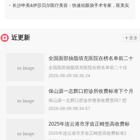
长沙申美&伊莎贝尔医疗美容：快速祛眼袋手术专家，医美实
力解析及价格一览
近更新
更多
全国面部抽脂填充医院在榜名单前二十
佳2025新榜单-便宜实惠安利
全国面部抽脂填充医院在榜名单前二十佳
20…
2026-08-09 08:36:24
保山源一志辉口腔诊所收费标准下个月
公布附氧化锆基台一体冠案例
保山源一志辉口腔诊所整形收费贵吗? 想
氧…
2026-08-09 08:34:57
2025年连云港市牙齿正畸垫高收费标
准2025热心推荐-连云港市牙齿正畸垫
2025年连云港市牙齿正畸垫高收费标准2…